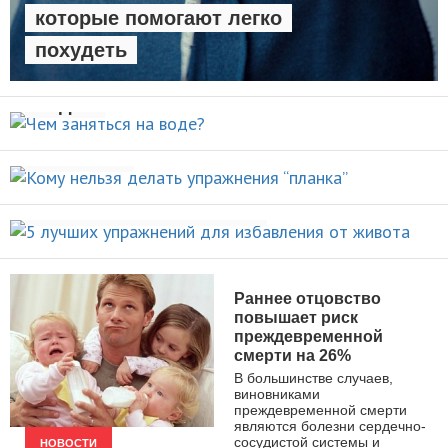
которые помогают легко
похудеть
Чем заняться на
НОВОСТИ
воде?
Кому нельзя делать упражнения
ВИДЫ СПОРТА
“планка”
5 лучших упражнений для
НОВОСТИ
избавления от живота
ПОХУДЕНИЕ
Раннее отцовство
повышает риск
преждевременной
смерти на 26%
В большинстве случаев,
виновниками
преждевременной смерти
являются болезни сердечно-
сосудистой системы и
НОВОСТИ