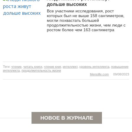
дольше высоких
Все участники исследования, рост
которых был не выше 158 сантиметров,
могли похвастать большей
продолжительностью жизни, чем люди с
ростом более чем 163 сантиметра
Теги:
чтение
,
читать книги
,
чтение книг
,
интеллект
,
уровень интеллекта
,
повышение
интеллекта
,
продолжительность жизни
Menslife.com
09/08/2023
Раннее отцовство повышает
НОВОЕ В ЖУРНАЛЕ
риск преждевременной смерти