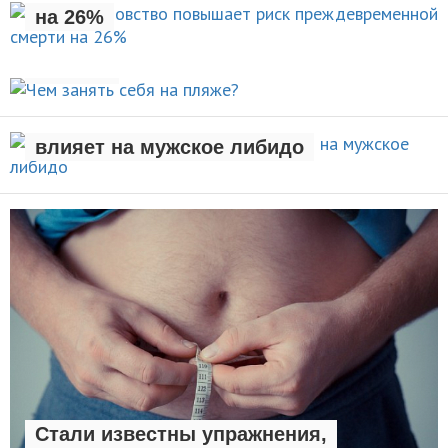
на 26%
Чем занять себя на
НОВОСТИ
пляже?
Рождение ребенка негативно
АКТИВНЫЙ ОТДЫХ
влияет на мужское либидо
НОВОСТИ
Стали известны упражнения,