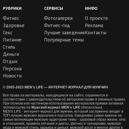
РУБРИКИ
СЕРВИСЫ
ИНФО
Фитнес
Фотогалерея
О проекте
Здоровье
Фитнес-гид
Реклама
Секс
Лучшие заведения
Контакты
Питание
Популярные темы
Стиль
Деньги
Отдых
Персона
Новости
© 2005-2023 MEN's LIFE — ИНТЕРНЕТ-ЖУРНАЛ ДЛЯ МУЖЧИН
Все права на материалы, находящиеся на сайте, охраняются в
соответствии с законодательством об авторском праве и смежных правах.
При полном или частичном использовании материалов прямая активная
гипперссылка на
Мужской журнал MEN's LIFE
обязательна.
MEN's LIFE - интернет-журнал для мужчин, который заслуженно входит в
ТОП лучших мужских журналов и порталов. Ежедневно самое важное на
самые волнующие мужскую аудиторию темы - здоровый образ жизни, секс
и отношения, правила питания и диеты, фитнес и тренировки, мужская
мода и мужской стиль, карьера и деньги, мужской досуг и многое другое в