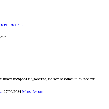
 о его хозяине
фоне
ышает комфорт и удобство, но вот безопасны ли все эти
ка
27/06/2024
Menslife.com