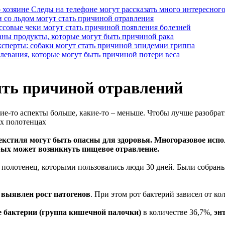
Следы на телефоне могут рассказать много интересного
 со льдом могут стать причиной отравления
ссовые чеки могут стать причиной появления болезней
аны продукты, которые могут быть причиной рака
сперты: собаки могут стать причиной эпидемии гриппа
левания, которые могут быть причиной потери веса
ыть причиной отравлений
е-то аспекты больше, какие-то – меньше. Чтобы лучше разобрать
ых полотенцах
текстиля могут быть опасны для здоровья. Многоразовое исп
рых может возникнуть пищевое отравление.
х полотенец, которыми пользовались люди 30 дней. Были собра
 выявлен рост патогенов
. При этом рот бактерий зависел от ко
бактерии (группа кишечной палочки)
в количестве 36,7%,
эн