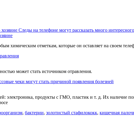
Следы на телефоне могут рассказать много интересного
озяине
обым химическим отметкам, которые он оставляет на своем теле
травления
тностью может стать источником отравления.
ссовые чеки могут стать причиной появления болезней
 электроника, продукты с ГМО, пластик и т. д. Их наличие пов
росе
роорганизм
,
бактерии
,
золотистый стафилококк
,
кишечная палоч