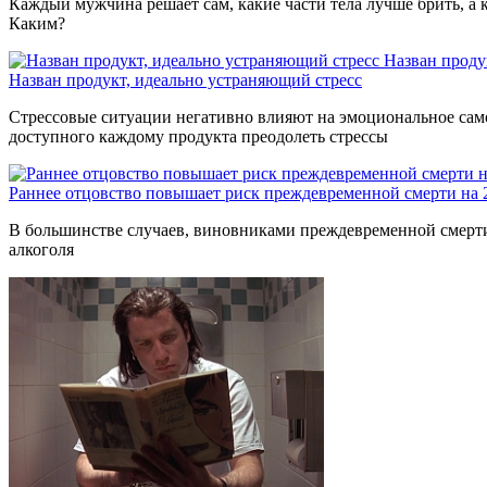
Каждый мужчина решает сам, какие части тела лучше брить, а к
Каким?
Назван проду
Назван продукт, идеально устраняющий стресс
Стрессовые ситуации негативно влияют на эмоциональное само
доступного каждому продукта преодолеть стрессы
Раннее отцовство повышает риск преждевременной смерти на
В большинстве случаев, виновниками преждевременной смерти 
алкоголя