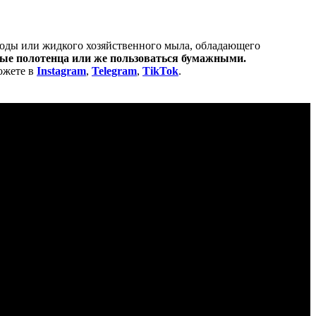
 соды или жидкого хозяйственного мыла, обладающего
вые полотенца или же пользоваться бумажными.
ожете в
Instagram
,
Telegram
,
TikTok
.