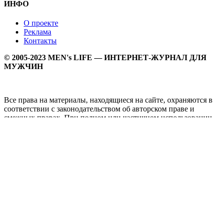
ИНФО
О проекте
Реклама
Контакты
© 2005-2023 MEN's LIFE — ИНТЕРНЕТ-ЖУРНАЛ ДЛЯ
МУЖЧИН
Все права на материалы, находящиеся на сайте, охраняются в
соответствии с законодательством об авторском праве и
смежных правах. При полном или частичном использовании
материалов прямая активная гипперссылка на
Мужской
журнал MEN's LIFE
обязательна.
MEN's LIFE - интернет-журнал для мужчин, который
заслуженно входит в ТОП лучших мужских журналов и
порталов. Ежедневно самое важное на самые волнующие
мужскую аудиторию темы - здоровый образ жизни, секс и
отношения, правила питания и диеты, фитнес и тренировки,
мужская мода и мужской стиль, карьера и деньги, мужской
досуг и многое другое в нашем мужском журнале.