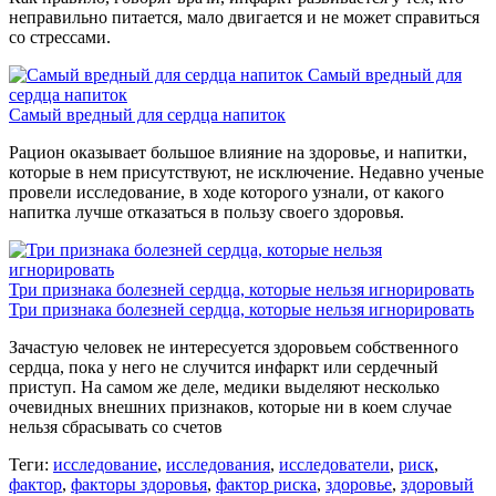
неправильно питается, мало двигается и не может справиться
со стрессами.
Самый вредный для
сердца напиток
Самый вредный для сердца напиток
Рацион оказывает большое влияние на здоровье, и напитки,
которые в нем присутствуют, не исключение. Недавно ученые
провели исследование, в ходе которого узнали, от какого
напитка лучше отказаться в пользу своего здоровья.
Три признака болезней сердца, которые нельзя игнорировать
Три признака болезней сердца, которые нельзя игнорировать
Зачастую человек не интересуется здоровьем собственного
сердца, пока у него не случится инфаркт или сердечный
приступ. На самом же деле, медики выделяют несколько
очевидных внешних признаков, которые ни в коем случае
нельзя сбрасывать со счетов
Теги:
исследование
,
исследования
,
исследователи
,
риск
,
фактор
,
факторы здоровья
,
фактор риска
,
здоровье
,
здоровый