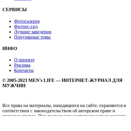
СЕРВИСЫ
Фотогалерея
Фитнес-гид
Лучшие заведения
Популярные темы
ИНФО
О проекте
Реклама
Контакты
© 2005-2023 MEN's LIFE — ИНТЕРНЕТ-ЖУРНАЛ ДЛЯ
МУЖЧИН
Все права на материалы, находящиеся на сайте, охраняются в
соответствии с законодательством об авторском праве и
смежных правах. При полном или частичном использовании
материалов прямая активная гипперссылка на
Мужской
журнал MEN's LIFE
обязательна.