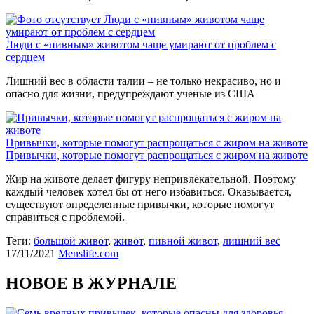
Люди с «пивным» животом чаще
умирают от проблем с сердцем
Люди с «пивным» животом чаще умирают от проблем с
сердцем
Лишний вес в области талии – не только некрасиво, но и
опасно для жизни, предупреждают ученые из США
Привычки, которые помогут распрощаться с жиром на животе
Привычки, которые помогут распрощаться с жиром на животе
Жир на животе делает фигуру непривлекательной. Поэтому
каждый человек хотел бы от него избавиться. Оказывается,
существуют определенные привычки, которые помогут
справиться с проблемой.
Теги:
большой живот
,
живот
,
пивной живот
,
лишний вес
17/11/2021
Menslife.com
НОВОЕ В ЖУРНАЛЕ