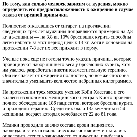
По тому, как сильно человек зависим от курения, можно
определить его предрасположенность к ожирению в случае
отказа от вредной привычки.
Полностью отказавшись от сигарет, на протяжении
следующих трех лет мужчины поправляются примерно на 2,8
кг, а женщины — на 3,8 кг. 10% бросивших курить способны
легко набрать за этот период целых 13 кг. Хотя в основном на
протяжении 7-8 лет их вес приходит в норму.
Ученые пока еще не готовы точно указать причины, которые
провоцируют набор лишнего веса у бросающих курить, хотя
им удалось разработать никотинозаместительную терапию.
Она не спасает от ожирения полностью, но все же способна
значительно уменьшить количество набранных килограммов.
На протяжении трех месяцев ученые Койи Хасегава и его
коллеги из японского медицинского центра в Киото провели
полное обследование 186 пациентов, которые бросили курить
и проходили терапию. Среди них было 132 мужчины и 54
женщины, возраст которых колебался от 22 до 81 года.
Медики проводили анализ состава крови пациентов,
наблюдали за их психологическим состоянием и пытались
определить степень зависимости от никотина, прибегая к