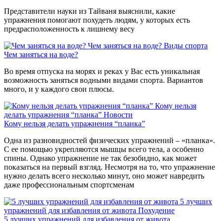
Представители науки из Тайваня выяснили, какие
упражнения помогают похудеть людям, у которых есть
предрасположенность к лишнему весу
Чем заняться на воде?
Виды спорта
Чем заняться на воде?
Во время отпуска на морях и реках у Вас есть уникальная
возможность заняться водными видами спорта. Вариантов
много, и у каждого свои плюсы.
Кому нельзя
делать упражнения “планка”
Новости
Кому нельзя делать упражнения “планка”
Одна из разновидностей физических упражнений – «планка».
С ее помощью укрепляются мышцы всего тела, а особенно
спины. Однако упражнение не так безобидно, как может
показаться на первый взгляд. Несмотря на то, что упражнение
нужно делать всего несколько минут, оно может навредить
даже профессиональным спортсменам
5 лучших
упражнений для избавления от живота
Похудение
5 лучших упражнений для избавления от живота