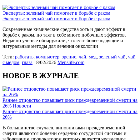
Эксперты: зеленый чай помогает в борьбе с раком
Эксперты: зеленый чай помогает в борьбе с раком
Современные химические средства хоть и дают эффект в
борьбе с раком, но таят в себе много побочных эффектов.
Недавно ученые обнаружили, что есть более щадящие и
натуральные методы для лечения онкологии
Теги:
работать
,
компьютер
,
зрение
,
чай
,
мед
,
зеленый чай
,
чай
с медом
,
глаза
18/02/2026
Menslife.com
НОВОЕ В ЖУРНАЛЕ
Раннее отцовство повышает риск преждевременной смерти на
26%
Новости
Раннее отцовство повышает риск преждевременной смерти на
26%
В большинстве случаев, виновниками преждевременной
смерти являются болезни сердечно-сосудистой системы и
заболевания, провокатором которых является чрезмерное