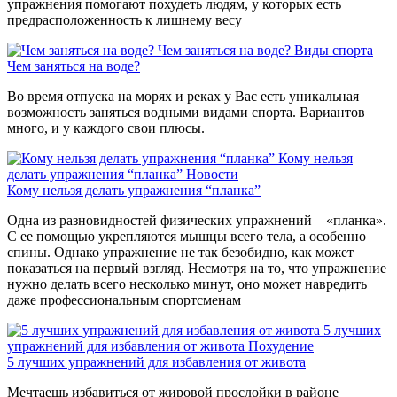
упражнения помогают похудеть людям, у которых есть
предрасположенность к лишнему весу
Чем заняться на воде?
Виды спорта
Чем заняться на воде?
Во время отпуска на морях и реках у Вас есть уникальная
возможность заняться водными видами спорта. Вариантов
много, и у каждого свои плюсы.
Кому нельзя
делать упражнения “планка”
Новости
Кому нельзя делать упражнения “планка”
Одна из разновидностей физических упражнений – «планка».
С ее помощью укрепляются мышцы всего тела, а особенно
спины. Однако упражнение не так безобидно, как может
показаться на первый взгляд. Несмотря на то, что упражнение
нужно делать всего несколько минут, оно может навредить
даже профессиональным спортсменам
5 лучших
упражнений для избавления от живота
Похудение
5 лучших упражнений для избавления от живота
Мечтаешь избавиться от жировой прослойки в районе