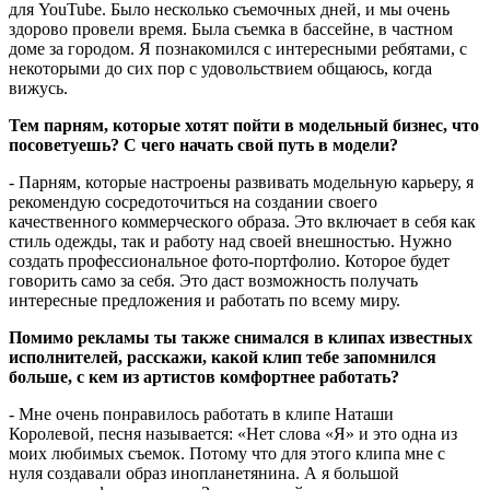
для YouTube. Было несколько съемочных дней, и мы очень
здорово провели время. Была съемка в бассейне, в частном
доме за городом. Я познакомился с интересными ребятами, с
некоторыми до сих пор с удовольствием общаюсь, когда
вижусь.
Тем парням, которые хотят пойти в модельный бизнес, что
посоветуешь? С чего начать свой путь в модели?
- Парням, которые настроены развивать модельную карьеру, я
рекомендую сосредоточиться на создании своего
качественного коммерческого образа. Это включает в себя как
стиль одежды, так и работу над своей внешностью. Нужно
создать профессиональное фото-портфолио. Которое будет
говорить само за себя. Это даст возможность получать
интересные предложения и работать по всему миру.
Помимо рекламы ты также снимался в клипах известных
исполнителей, расскажи, какой клип тебе запомнился
больше, с кем из артистов комфортнее работать?
- Мне очень понравилось работать в клипе Наташи
Королевой, песня называется: «Нет слова «Я» и это одна из
моих любимых съемок. Потому что для этого клипа мне с
нуля создавали образ инопланетянина. А я большой