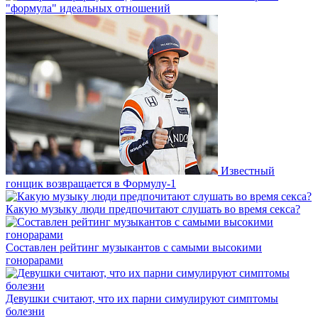
"формула" идеальных отношений
Известный
гонщик возвращается в Формулу-1
Какую музыку люди предпочитают слушать во время секса?
Составлен рейтинг музыкантов с самыми высокими
гонорарами
Девушки считают, что их парни симулируют симптомы
болезни