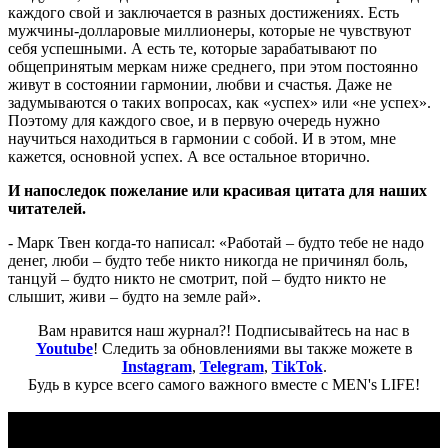
каждого свой и заключается в разных достижениях. Есть
мужчины-долларовые миллионеры, которые не чувствуют
себя успешными. А есть те, которые зарабатывают по
общепринятым меркам ниже среднего, при этом постоянно
живут в состоянии гармонии, любви и счастья. Даже не
задумываются о таких вопросах, как «успех» или «не успех».
Поэтому для каждого свое, и в первую очередь нужно
научиться находиться в гармонии с собой. И в этом, мне
кажется, основной успех. А все остальное вторично.
И напоследок пожелание или красивая цитата для наших
читателей.
- Марк Твен когда-то написал: «Работай – будто тебе не надо
денег, люби – будто тебе никто никогда не причинял боль,
танцуй – будто никто не смотрит, пой – будто никто не
слышит, живи – будто на земле рай».
Вам нравится наш журнал?! Подписывайтесь на нас в
Youtube
! Следить за обновлениями вы также можете в
Instagram
,
Telegram
,
TikTok
.
Будь в курсе всего самого важного вместе с MEN's LIFE!