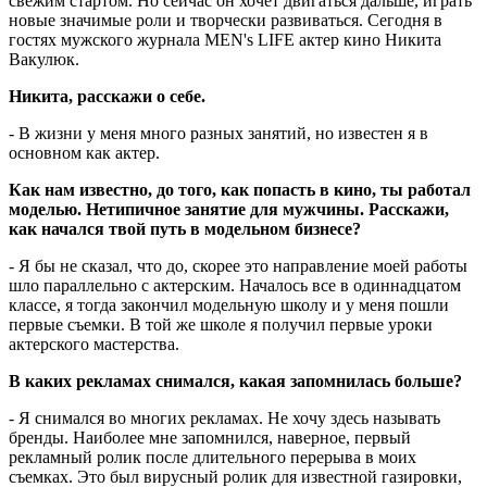
свежим стартом. Но сейчас он хочет двигаться дальше, играть
новые значимые роли и творчески развиваться. Сегодня в
гостях мужского журнала MEN's LIFE актер кино Никита
Вакулюк.
Никита, расскажи о себе.
- В жизни у меня много разных занятий, но известен я в
основном как актер.
Как нам известно, до того, как попасть в кино, ты работал
моделью. Нетипичное занятие для мужчины. Расскажи,
как начался твой путь в модельном бизнесе?
- Я бы не сказал, что до, скорее это направление моей работы
шло параллельно с актерским. Началось все в одиннадцатом
классе, я тогда закончил модельную школу и у меня пошли
первые съемки. В той же школе я получил первые уроки
актерского мастерства.
В каких рекламах снимался, какая запомнилась больше?
- Я снимался во многих рекламах. Не хочу здесь называть
бренды. Наиболее мне запомнился, наверное, первый
рекламный ролик после длительного перерыва в моих
съемках. Это был вирусный ролик для известной газировки,