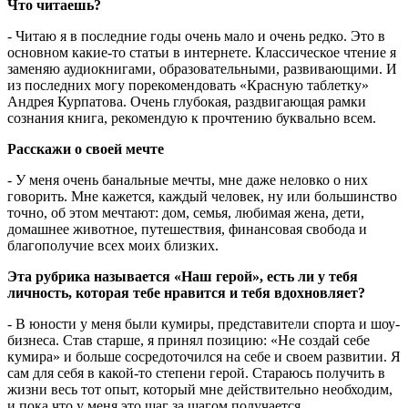
Что читаешь?
- Читаю я в последние годы очень мало и очень редко. Это в
основном какие-то статьи в интернете. Классическое чтение я
заменяю аудиокнигами, образовательными, развивающими. И
из последних могу порекомендовать «Красную таблетку»
Андрея Курпатова. Очень глубокая, раздвигающая рамки
сознания книга, рекомендую к прочтению буквально всем.
Расскажи о своей мечте
- У меня очень банальные мечты, мне даже неловко о них
говорить. Мне кажется, каждый человек, ну или большинство
точно, об этом мечтают: дом, семья, любимая жена, дети,
домашнее животное, путешествия, финансовая свобода и
благополучие всех моих близких.
Эта рубрика называется «Наш герой», есть ли у тебя
личность, которая тебе нравится и тебя вдохновляет?
- В юности у меня были кумиры, представители спорта и шоу-
бизнеса. Став старше, я принял позицию: «Не создай себе
кумира» и больше сосредоточился на себе и своем развитии. Я
сам для себя в какой-то степени герой. Стараюсь получить в
жизни весь тот опыт, который мне действительно необходим,
и пока что у меня это шаг за шагом получается.