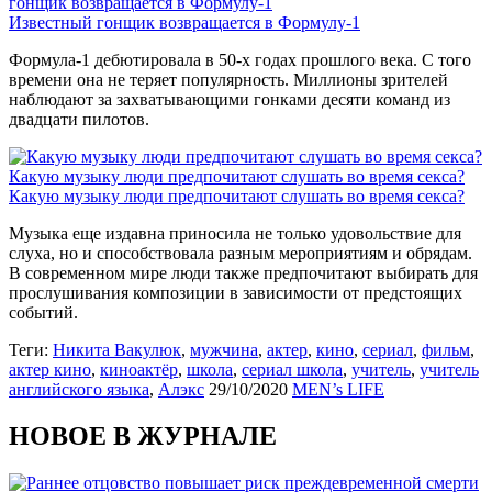
гонщик возвращается в Формулу-1
Известный гонщик возвращается в Формулу-1
Формула-1 дебютировала в 50-х годах прошлого века. С того
времени она не теряет популярность. Миллионы зрителей
наблюдают за захватывающими гонками десяти команд из
двадцати пилотов.
Какую музыку люди предпочитают слушать во время секса?
Какую музыку люди предпочитают слушать во время секса?
Музыка еще издавна приносила не только удовольствие для
слуха, но и способствовала разным мероприятиям и обрядам.
В современном мире люди также предпочитают выбирать для
прослушивания композиции в зависимости от предстоящих
событий.
Теги:
Никита Вакулюк
,
мужчина
,
актер
,
кино
,
сериал
,
фильм
,
актер кино
,
киноактёр
,
школа
,
сериал школа
,
учитель
,
учитель
английского языка
,
Алэкс
29/10/2020
MEN’s LIFE
НОВОЕ В ЖУРНАЛЕ