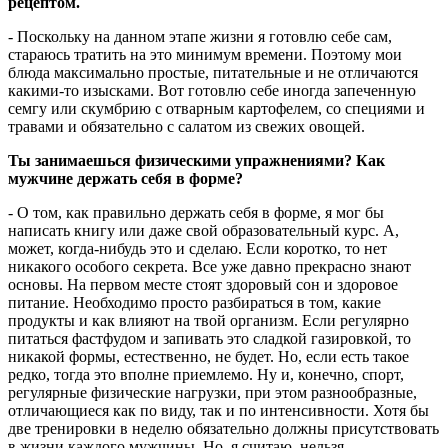
рецептом.
- Поскольку на данном этапе жизни я готовлю себе сам,
стараюсь тратить на это минимум времени. Поэтому мои
блюда максимально простые, питательные и не отличаются
какими-то изысками. Вот готовлю себе иногда запеченную
семгу или скумбрию с отварным картофелем, со специями и
травами и обязательно с салатом из свежих овощей.
Ты занимаешься физическими упражнениями? Как
мужчине держать себя в форме?
- О том, как правильно держать себя в форме, я мог бы
написать книгу или даже свой образовательный курс. А,
может, когда-нибудь это и сделаю. Если коротко, то нет
никакого особого секрета. Все уже давно прекрасно знают
основы. На первом месте стоят здоровый сон и здоровое
питание. Необходимо просто разбираться в том, какие
продукты и как влияют на твой организм. Если регулярно
питаться фастфудом и запивать это сладкой газировкой, то
никакой формы, естественно, не будет. Но, если есть такое
редко, тогда это вполне приемлемо. Ну и, конечно, спорт,
регулярные физические нагрузки, при этом разнообразные,
отличающиеся как по виду, так и по интенсивности. Хотя бы
две тренировки в неделю обязательно должны присутствовать
в жизни каждого мужчины. Но, я считаю, нельзя