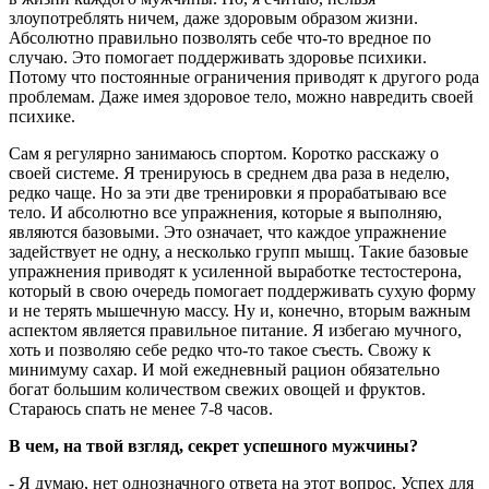
злоупотреблять ничем, даже здоровым образом жизни.
Абсолютно правильно позволять себе что-то вредное по
случаю. Это помогает поддерживать здоровье психики.
Потому что постоянные ограничения приводят к другого рода
проблемам. Даже имея здоровое тело, можно навредить своей
психике.
Сам я регулярно занимаюсь спортом. Коротко расскажу о
своей системе. Я тренируюсь в среднем два раза в неделю,
редко чаще. Но за эти две тренировки я прорабатываю все
тело. И абсолютно все упражнения, которые я выполняю,
являются базовыми. Это означает, что каждое упражнение
задействует не одну, а несколько групп мышц. Такие базовые
упражнения приводят к усиленной выработке тестостерона,
который в свою очередь помогает поддерживать сухую форму
и не терять мышечную массу. Ну и, конечно, вторым важным
аспектом является правильное питание. Я избегаю мучного,
хоть и позволяю себе редко что-то такое съесть. Свожу к
минимуму сахар. И мой ежедневный рацион обязательно
богат большим количеством свежих овощей и фруктов.
Стараюсь спать не менее 7-8 часов.
В чем, на твой взгляд, секрет успешного мужчины?
- Я думаю, нет однозначного ответа на этот вопрос. Успех для