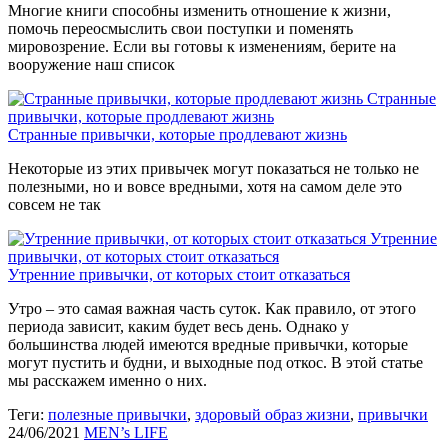
Многие книги способны изменить отношение к жизни,
помочь переосмыслить свои поступки и поменять
мировозрение. Если вы готовы к изменениям, берите на
вооружение наш список
Странные
привычки, которые продлевают жизнь
Странные привычки, которые продлевают жизнь
Некоторые из этих привычек могут показаться не только не
полезными, но и вовсе вредными, хотя на самом деле это
совсем не так
Утренние
привычки, от которых стоит отказаться
Утренние привычки, от которых стоит отказаться
Утро – это самая важная часть суток. Как правило, от этого
периода зависит, каким будет весь день. Однако у
большинства людей имеются вредные привычки, которые
могут пустить и будни, и выходные под откос. В этой статье
мы расскажем именно о них.
Теги:
полезные привычки
,
здоровый образ жизни
,
привычки
24/06/2021
MEN’s LIFE