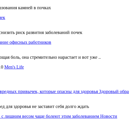
азования камней в почках
чек
снизить риск развития заболеваний почек
вание офисных работников
ая боль, она стремительно нарастает и вот уже ..
10
Men's Life
вредных привычек, которые опасны для здоровья
Здоровый обра
ед для здоровья не заставит себя долго ждать
 с лишним весом чаще болеют этим заболеванием
Новости