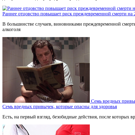
Раннее отцовство повышает риск преждевременной смерти на
В большинстве случаев, виновниками преждевременной смерти 
алкоголя
Семь вредных привыч
Семь вредных привычек, которые опасны для здоровья
Есть, на первый взгляд, безобидные действия, после которых вр