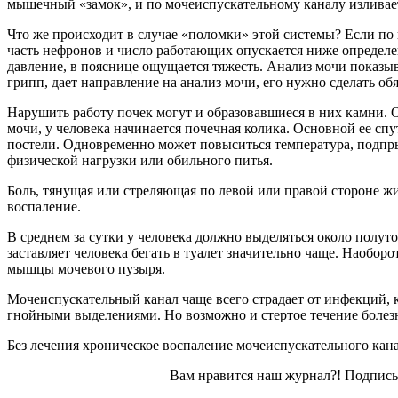
мышечный «замок», и по мочеиспускательному каналу изливает
Что же происходит в случае «поломки» этой системы? Если по к
часть нефронов и число работающих опускается ниже определе
давление, в пояснице ощущается тяжесть. Анализ мочи показыва
грипп, дает направление на анализ мочи, его нужно сделать обя
Нарушить работу почек могут и образовавшиеся в них камни. 
мочи, у человека начинается почечная колика. Основной ее сп
постели. Одновременно может повыситься температура, подпрыг
физической нагрузки или обильного питья.
Боль, тянущая или стреляющая по левой или правой стороне 
воспаление.
В среднем за сутки у человека должно выделяться около полут
заставляет человека бегать в туалет значительно чаще. Наобор
мышцы мочевого пузыря.
Мочеиспускательный канал чаще всего страдает от инфекций, к
гнойными выделениями. Но возможно и стертое течение болезн
Без лечения хроническое воспаление мочеиспускательного кан
Вам нравится наш журнал?! Подписы