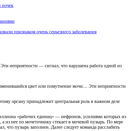
 почек
ваниями
звали признаком очень серьезного заболевания
 Эти неприятности — сигнал, что нарушена работа одной из
, изменившийся цвет или помутнение мочи… Эти неприятности
этому органу принадлежит центральная роль в важном деле
миллиона «рабочих единиц» — нефронов, усилиями которых из
 а из нее по мочеточнику стекает в мочевой пузырь. По мере
, что пузырь заполнен. Далее следует команда расслабить