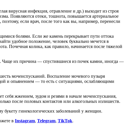
лая вирусная инфекция, отравление и др.) выходит из строя
изма. Появляются отеки, тошнота, повышается артериальное
поэтому, если врач, после того как вы, например, перенесли
щимися болями. Если же камень перекрывает пути оттока
найти удобное положение, человек буквально мечется в
та. Почечная колика, как правило, начинается после тяжелой
х. Чаще их причина — спустившиеся из почек камни, иногда —
е-шесть мочеиспусканий. Воспаление мочевого пузыря
тудой и опьянением — то есть с ситуациями, ослабляющими
т себя жжением, зудом и резями в начале мочеиспускания,
олько после половых контактов или алкогольных излишеств.
му букету гинекологических заболеваний у женщин.
ожете в
Instagram
,
Telegram
,
TikTok
.