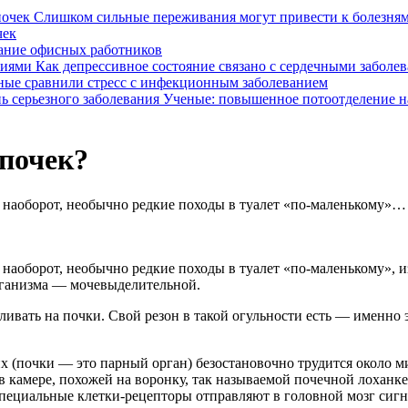
Слишком сильные переживания могут привести к болезням
чек
вание офисных работников
Как депрессивное состояние связано с сердечными заболе
ные сравнили стресс с инфекционным заболеванием
Ученые: повышенное потоотделение на
 почек?
, наоборот, необычно редкие походы в туалет «по-маленькому»…
, наоборот, необычно редкие походы в туалет «по-маленькому»
рганизма — мочевыделительной.
ливать на почки. Свой резон в такой огульности есть — именно 
х (почки — это парный орган) безостановочно трудится около 
 камере, похожей на воронку, так называемой почечной лоханке,
ециальные клетки-рецепторы отправляют в головной мозг сигнал