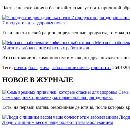
Частые переживания и беспокойство могут стать причиной обр
7 продуктов для здоровья по
7 продуктов для здоровья почек
Если внести в свой рацион определенные продукты, то можно 
Миозит - заболе
Миозит - заболевание офисных работников
Это состояние знакомо многим: в мышцах вдруг появляется ноющ
Теги:
почки
,
боль
,
моча
,
заболевание почек
,
простатит
26/01/20
НОВОЕ В ЖУРНАЛЕ
Семь 
Семь вредных привычек, которые опасны для здоровья
Есть, на первый взгляд, безобидные действия, после которых вр
Люди
Люди с лишним весом чаще болеют этим заболеванием