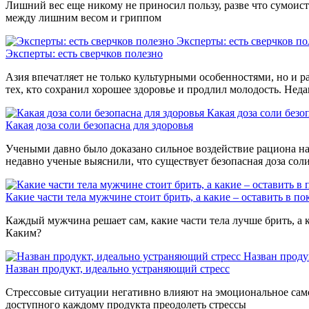
Лишний вес еще никому не приносил пользу, разве что сумоиста
между лишним весом и гриппом
Эксперты: есть сверчков по
Эксперты: есть сверчков полезно
Азия впечатляет не только культурными особенностями, но и р
тех, кто сохранил хорошее здоровье и продлил молодость. Нед
Какая доза соли безо
Какая доза соли безопасна для здоровья
Учеными давно было доказано сильное воздействие рациона на 
недавно ученые выяснили, что существует безопасная доза сол
Какие части тела мужчине стоит брить, а какие – оставить в по
Каждый мужчина решает сам, какие части тела лучше брить, а к
Каким?
Назван проду
Назван продукт, идеально устраняющий стресс
Стрессовые ситуации негативно влияют на эмоциональное само
доступного каждому продукта преодолеть стрессы