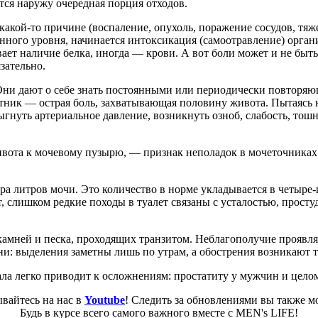
ся наружу очередная порция отходов.
акой-то причине (воспаление, опухоль, поражение сосудов, тяже
нного уровня, начинается интоксикация (самоотравление) орган
ет наличие белка, иногда — крови. А вот боли может и не быть, 
зательно.
Они дают о себе знать постоянными или периодически повторяю
утник — острая боль, захватывающая половину живота. Пытаясь 
нуть артериальное давление, возникнуть озноб, слабость, тошно
живота к мочевому пузырю, — признак неполадок в мочеточника
ора литров мочи. Это количество в норме укладывается в четыр
от, слишком редкие походы в туалет связаны с усталостью, прос
амней и песка, проходящих транзитом. Неблагополучие проявляе
и: выделения заметны лишь по утрам, а обострения возникают т
ала легко приводит к осложнениям: простатиту у мужчин и цело
вайтесь на нас в
Youtube
! Следить за обновлениями вы также м
Будь в курсе всего самого важного вместе с MEN's LIFE!