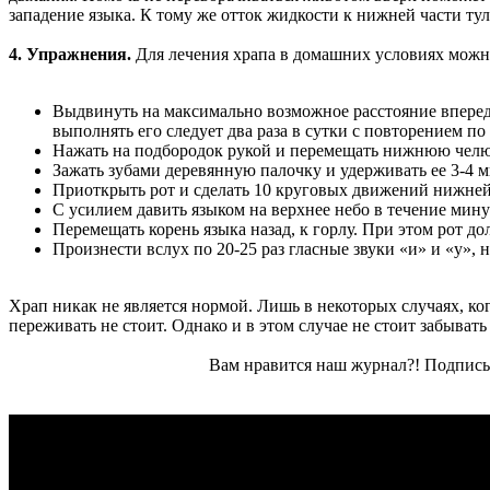
западение языка. К тому же отток жидкости к нижней части ту
4. Упражнения.
Для лечения храпа в домашних условиях можн
Выдвинуть на максимально возможное расстояние вперед 
выполнять его следует два раза в сутки с повторением по 
Нажать на подбородок рукой и перемещать нижнюю челюс
Зажать зубами деревянную палочку и удерживать ее 3-4 
Приоткрыть рот и сделать 10 круговых движений нижней 
С усилием давить языком на верхнее небо в течение мин
Перемещать корень языка назад, к горлу. При этом рот до
Произнести вслух по 20-25 раз гласные звуки «и» и «у»,
Храп никак не является нормой. Лишь в некоторых случаях, к
переживать не стоит. Однако и в этом случае не стоит забыват
Вам нравится наш журнал?! Подписы