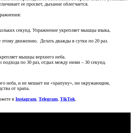
личивает ее просвет, дыхание облегчается.
пражнения:
скольких секунд. Упражнение укрепляет мышцы языка,
 этому движению. Делать дважды в сутки по 20 раз.
укрепляет мышцы верхнего неба.
и подхода по 30 раз, отдых между ними – 30 секунд.
ого неба, и не мешает ни «храпуну», ни окружающим,
ства от храпа.
ожете в
Instagram
,
Telegram
,
TikTok
.