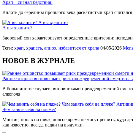
Храп – сигнал бедствия!
Вплоть до середины прошлого века раскатистый храп считался 
А вы храпите?
А вы храпите?
Здоровый сон характеризуют определенные критерии: неподвиж
Теги:
храп
,
храпеть
,
апноэ
,
избавиться от храпа
04/05/2026
Mens
НОВОЕ В ЖУРНАЛЕ
Раннее отцовство повышает риск преждевременной смерти на
В большинстве случаев, виновниками преждевременной смерти 
алкоголя
Чем занять себя на пляже?
Активн
Чем занять себя на пляже?
Многие, попав на пляж, долгое время не могут решить, куда де
как известно, всегда падки на выдумки.