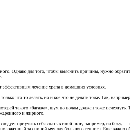
много. Однако для того, чтобы выяснить причины, нужно обрати
.
ют эффективным лечение храпа в домашних условиях.
 только что-то делать, но и кое-что не делать тоже. Так, наприм
потерей такого «багажа», шум по ночам должен тоже исчезнуть.
 жаренного и жирного.
о следует приучить себя спать в иной позе, например, на боку,
положенный за спиной мяч для большого тенниса. Еще важно об