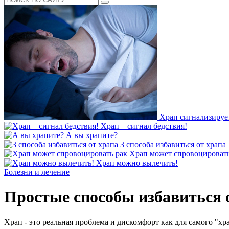
Храп сигнализирует
Храп – сигнал бедствия!
А вы храпите?
3 способа избавиться от храпа
Храп может спровоцировать
Храп можно вылечить!
Болезни и лечение
Простые способы избавиться 
Храп - это реальная проблема и дискомфорт как для самого "х