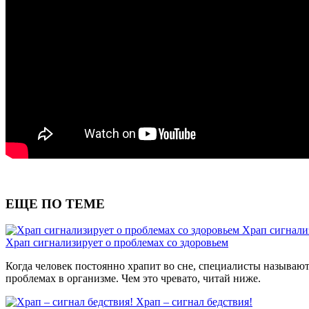
ЕЩЕ ПО ТЕМЕ
Храп сигнали
Храп сигнализирует о проблемах со здоровьем
Когда человек постоянно храпит во сне, специалисты называю
проблемах в организме. Чем это чревато, читай ниже.
Храп – сигнал бедствия!