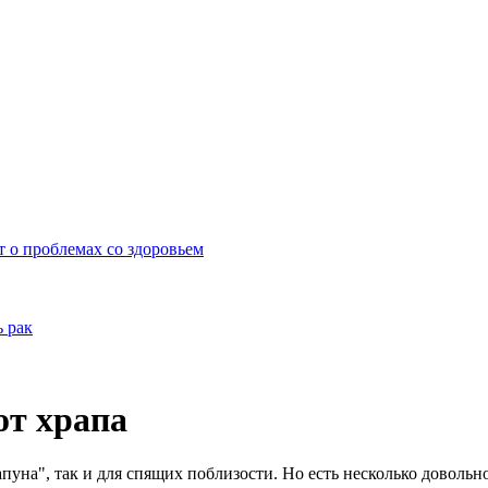
 о проблемах со здоровьем
 рак
от храпа
рапуна", так и для спящих поблизости. Но есть несколько довол