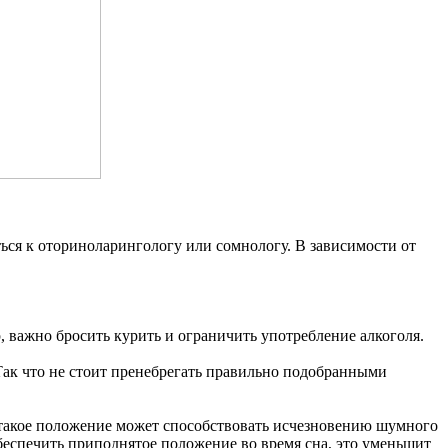
ться к оториноларингологу или сомнологу. В зависимости от
ер, важно бросить курить и ограничить употребление алкоголя.
 Так что не стоит пренебрегать правильно подобранными
 — такое положение может способствовать исчезновению шумного
еспечить приподнятое положение во время сна, это уменьшит