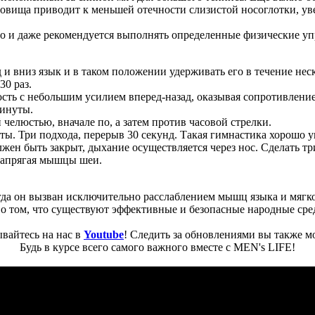
ловища приводит к меньшей отечности слизистой носоглотки, уве
о и даже рекомендуется выполнять определенные физические у
и вниз язык и в таком положении удерживать его в течение не
30 раз.
ть с небольшим усилием вперед-назад, оказывая сопротивление
минуты.
челюстью, вначале по, а затем против часовой стрелки.
уты. Три подхода, перерыв 30 секунд. Такая гимнастика хорошо 
лжен быть закрыт, дыхание осуществляется через нос. Сделать тр
 напрягая мышцы шеи.
огда он вызван исключительно расслаблением мышц языка и мягк
ь о том, что существуют эффективные и безопасные народные сред
вайтесь на нас в
Youtube
! Следить за обновлениями вы также м
Будь в курсе всего самого важного вместе с MEN's LIFE!