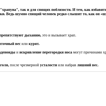
"храпуна", так и для спящих поблизости. И т
ем, как избавит
уки. Ведь шумно спящий человек редко слышит то, как он «шу
 препятствуют дыханию,
это и вызывает храп.
ыточный вес
или
курят.
аденоиды
и
искривление перегородки носа
могут причинами хр
оголя,
после чрезмерной
усталости
или набрав
лишний вес.