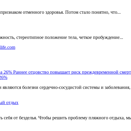
признаком отменного здоровья. Потом стало понятно, что...
ность, стереотипное положение тела, четкое пробуждение...
life.com
Раннее отцовство повышает риск преждевременной смерт
 26%
являются болезни сердечно-сосудистой системы и заболевания,
ый отдых
ть себя от безделья. Чтобы решить проблему пляжного отдыха, м