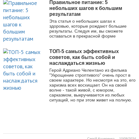
Правильное питание: 5
небольших шагов к большим
результатам
Эта статья о небольших шагах к
здоровью, которые рождают большие
результаты. Следуя им, вы сможете
оставаться в прекрасной форме
ТОП-5 самых эффективных
советов, как быть собой и
наслаждаться жизнью
Герой Адриано Челентано из фильма
"Укрощение строптивого" очень прост в
своем характере. Но несмотря на это, его
харизма всех восхищает. Он на своей
волне - такой живой, с юмором,
сарказмом, выкручивается из любых
ситуаций, но при этом живет на полную.
Сергій Кучеренко
10/08/2024