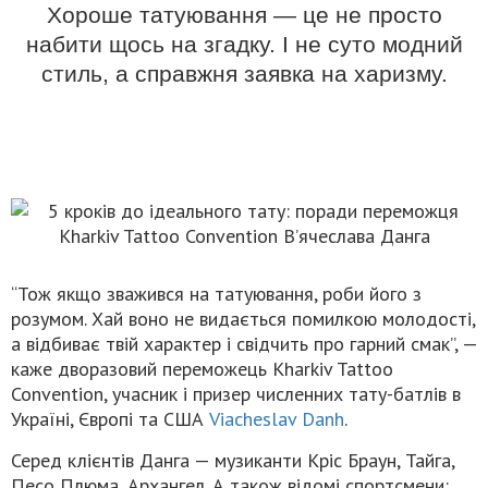
Хороше татуювання — це не просто
набити щось на згадку. І не суто модний
стиль, а справжня заявка на харизму.
“Тож якщо зважився на татуювання, роби його з
розумом. Хай воно не видається помилкою молодості,
а відбиває твій характер і свідчить про гарний смак”, —
каже дворазовий переможець Kharkiv Tattoo
Convention, учасник і призер численних тату-батлів в
Україні, Європі та США
Viacheslav Danh
.
Серед клієнтів Данга — музиканти Кріс Браун, Тайга,
Песо Плюма, Архангел. А також відомі спортсмени: