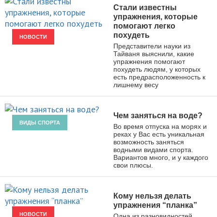
Стали известны
упражнения, которые
помогают легко
похудеть
НОВОСТИ
Представители науки из
Тайваня выяснили, какие
упражнения помогают
похудеть людям, у которых
есть предрасположенность к
лишнему весу
Чем заняться на воде?
ВИДЫ СПОРТА
Во время отпуска на морях и
реках у Вас есть уникальная
возможность заняться
водными видами спорта.
Вариантов много, и у каждого
свои плюсы.
Кому нельзя делать
упражнения “планка”
НОВОСТИ
Одна из разновидностей