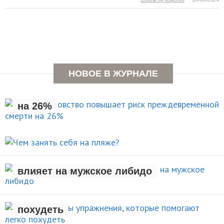
Раннее отцовство повышает
НОВОЕ В ЖУРНАЛЕ
риск преждевременной смерти
на 26%
Чем занять себя на
НОВОСТИ
пляже?
Рождение ребенка негативно
АКТИВНЫЙ ОТДЫХ
влияет на мужское либидо
Стали известны упражнения,
которые помогают легко
НОВОСТИ
похудеть
Чем заняться на