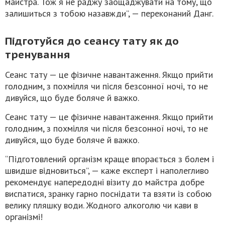
майстра. Тож я не раджу заощаджувати на тому, що
залишиться з тобою назавжди”, — переконаний Данг.
Підготуйся до сеансу тату як до
тренування
Сеанс тату — це фізичне навантаження. Якщо прийти
голодним, з похмілля чи після безсонної ночі, то не
дивуйся, що буде боляче й важко.
Сеанс тату — це фізичне навантаження. Якщо прийти
голодним, з похмілля чи після безсонної ночі, то не
дивуйся, що буде боляче й важко.
“Підготовлений організм краще впорається з болем і
швидше відновиться”, — каже експерт і наполегливо
рекомендує напередодні візиту до майстра добре
виспатися, зранку гарно поснідати та взяти із собою
велику пляшку води. Жодного алкоголю чи кави в
організмі!