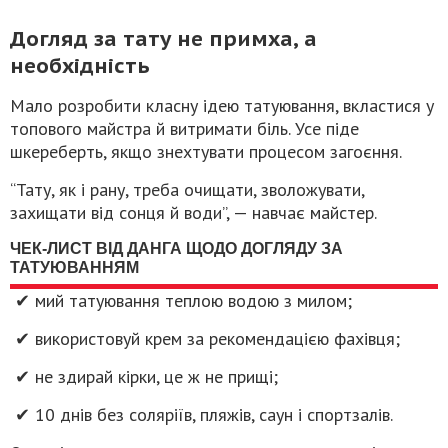
Догляд за тату не примха, а
необхідність
Мало розробити класну ідею татуювання, вкластися у
топового майстра й витримати біль. Усе піде
шкереберть, якщо знехтувати процесом загоєння.
“Тату, як і рану, треба очищати, зволожувати,
захищати від сонця й води”, — навчає майстер.
ЧЕК-ЛИСТ ВІД ДАНГА ЩОДО ДОГЛЯДУ ЗА
ТАТУЮВАННЯМ
✔ мий татуювання теплою водою з милом;
✔ використовуй крем за рекомендацією фахівця;
✔ не здирай кірки, це ж не прищі;
✔ 10 днів без соляріїв, пляжів, саун і спортзалів.