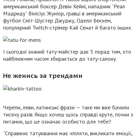
американський боксер Девін Хейні, нападник “Реал
Мадриду” Вінісіус Жуніор, гравці в американський
футбол Сміт-Шустер Джуджу, Оделл Бекхем,
популярний Twitch-стрімер Кай Сенат й багато інших.
І сьогодні знаний тату-майстер дає 5 порад тим, хто
найближчим часом збирається до тату-салону.
Не женись за трендами
Черепи, леви, латинські фрази — таке ми вже бачили
тисячу разів. Якщо хочеш щось справді круте, почни з
питання, що це означає особисто для тебе?
“Справжнє татуювання має чіпляти, викликати емоції,