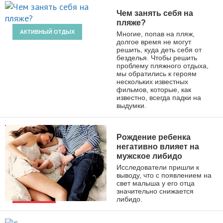
Чем занять себя на
пляже?
АКТИВНЫЙ ОТДЫХ
Многие, попав на пляж,
долгое время не могут
решить, куда деть себя от
безделья. Чтобы решить
проблему пляжного отдыха,
мы обратились к героям
нескольких известных
фильмов, которые, как
известно, всегда падки на
выдумки.
Рождение ребенка
негативно влияет на
мужское либидо
Исследователи пришли к
выводу, что с появлением на
свет малыша у его отца
значительно снижается
либидо.
НОВОСТИ