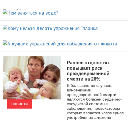
НОВОСТИ
воде?
Кому нельзя делать упражнения
ВИДЫ СПОРТА
“планка”
5 лучших упражнений для
НОВОСТИ
избавления от живота
ПОХУДЕНИЕ
Раннее отцовство
повышает риск
преждевременной
смерти на 26%
В большинстве случаев,
виновниками
преждевременной смерти
являются болезни сердечно-
сосудистой системы и
НОВОСТИ
заболевания, провокатором
которых является чрезмерное
употребление алкоголя