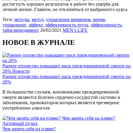
достигнуть хороших результатов в работе без ущерба для
личной жизни. Главное, не отклоняться от выбранного курса
Теги:
методы
,
метод
,
управление временем
,
время
,
управление
,
эффект
,
эффективность труда
,
эффективность
,
тайм-менеджмент
26/02/2021
MEN’s LIFE
НОВОЕ В ЖУРНАЛЕ
Раннее отцовство повышает риск преждевременной смерти на
26%
Новости
Раннее отцовство повышает риск преждевременной смерти на
26%
В большинстве случаев, виновниками преждевременной
смерти являются болезни сердечно-сосудистой системы и
заболевания, провокатором которых является чрезмерное
употребление алкоголя
Чем занять себя на пляже?
Активный отдых
Чем занять себя на пляже?