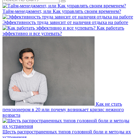
Тайм-менеджмент, или Как управлять своим временем?
Эффективность труда зависит от наличия отдыха на работе
Как работать
эффективно и все успевать?
Как не стать
пенсионером в 20 или почему возникает кризис нежного
возраста
Шесть распространенных типов головной боли и методы их
устранения