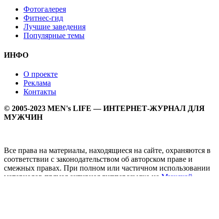
Фотогалерея
Фитнес-гид
Лучшие заведения
Популярные темы
ИНФО
О проекте
Реклама
Контакты
© 2005-2023 MEN's LIFE — ИНТЕРНЕТ-ЖУРНАЛ ДЛЯ
МУЖЧИН
Все права на материалы, находящиеся на сайте, охраняются в
соответствии с законодательством об авторском праве и
смежных правах. При полном или частичном использовании
материалов прямая активная гипперссылка на
Мужской
журнал MEN's LIFE
обязательна.
MEN's LIFE - интернет-журнал для мужчин, который
заслуженно входит в ТОП лучших мужских журналов и