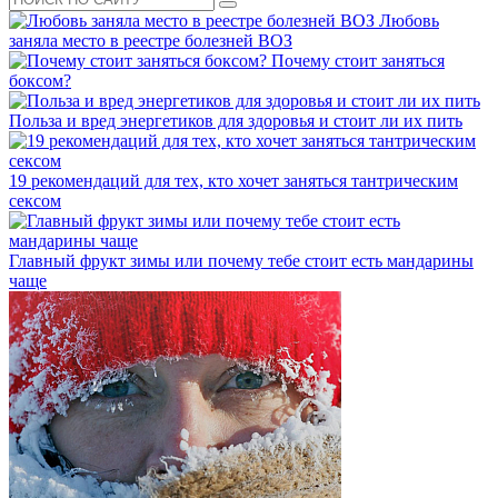
Любовь
заняла место в реестре болезней ВОЗ
Почему стоит заняться
боксом?
Польза и вред энергетиков для здоровья и стоит ли их пить
19 рекомендаций для тех, кто хочет заняться тантрическим
сексом
Главный фрукт зимы или почему тебе стоит есть мандарины
чаще