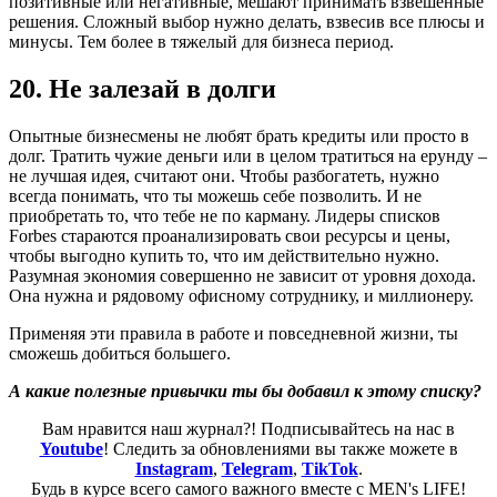
позитивные или негативные, мешают принимать взвешенные
решения. Сложный выбор нужно делать, взвесив все плюсы и
минусы. Тем более в тяжелый для бизнеса период.
20. Не залезай в долги
Опытные бизнесмены не любят брать кредиты или просто в
долг. Тратить чужие деньги или в целом тратиться на ерунду –
не лучшая идея, считают они. Чтобы разбогатеть, нужно
всегда понимать, что ты можешь себе позволить. И не
приобретать то, что тебе не по карману. Лидеры списков
Forbes стараются проанализировать свои ресурсы и цены,
чтобы выгодно купить то, что им действительно нужно.
Разумная экономия совершенно не зависит от уровня дохода.
Она нужна и рядовому офисному сотруднику, и миллионеру.
Применяя эти правила в работе и повседневной жизни, ты
сможешь добиться большего.
А какие полезные привычки ты бы добавил к этому списку?
Вам нравится наш журнал?! Подписывайтесь на нас в
Youtube
! Следить за обновлениями вы также можете в
Instagram
,
Telegram
,
TikTok
.
Будь в курсе всего самого важного вместе с MEN's LIFE!