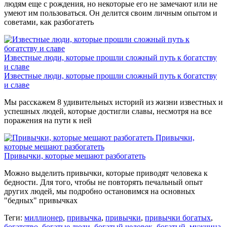
людям еще с рождения, но некоторые его не замечают или не
умеют им пользоваться. Он делится своим личным опытом и
советами, как разбогатеть
Известные люди, которые прошли сложный путь к богатству
и славе
Известные люди, которые прошли сложный путь к богатству
и славе
Мы расскажем 8 удивительных историй из жизни известных и
успешных людей, которые достигли славы, несмотря на все
поражения на пути к ней
Привычки,
которые мешают разбогатеть
Привычки, которые мешают разбогатеть
Можно выделить привычки, которые приводят человека к
бедности. Для того, чтобы не повторять печальный опыт
других людей, мы подробно остановимся на основных
"бедных" привычках
Теги:
миллионер
,
привычка
,
привычки
,
привычки богатых
,
богатство
,
богатые люди
,
богатый человек
,
богатый
,
мужчина
,