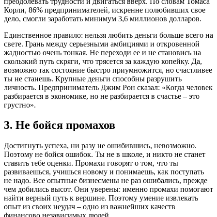
преодолевать трудности и двигаться вверх. По словам Томаса
Корли, 86% предпринимателей, искренне полюбивших свое
дело, смогли заработать минимум 3,6 миллионов долларов.
Единственное правило: нельзя любить деньги больше всего на
свете. Грань между серьезными амбициями и откровенной
жадностью очень тонкая. Не переходи ее и не становись на
скользкий путь скряги, что трясется за каждую копейку. Да,
возможно так состояние быстро приумножится, но счастливее
ты не станешь. Крупные деньги способны разрушить
личность. Предприниматель Джим Рон сказал: «Когда человек
разбирается в экономике, но не разбирается в счастье – это
грустно».
3. Не бойся промахов
Достигнуть успеха, ни разу не ошибившись, невозможно.
Поэтому не бойся ошибок. Ты не в школе, и никто не станет
ставить тебе оценки. Промахи говорят о том, что ты
развиваешься, учишься новому и понимаешь, как поступать
не надо. Все опытные бизнесмены не раз ошибались, прежде
чем добились высот. Они уверены: именно промахи помогают
найти верный путь к вершине. Поэтому умение извлекать
опыт из своих неудач – одно из важнейших качеств
финансово независимых людей.