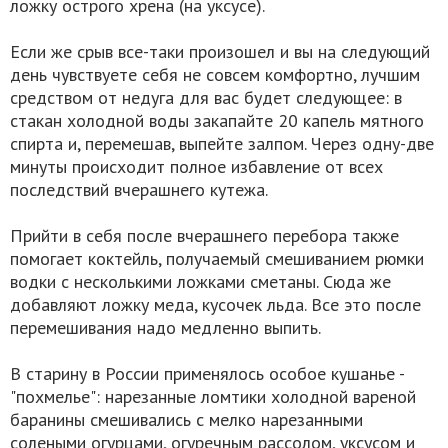
ложку острого хрена (на уксусе).
Если же срыв все-таки произошел и вы на следующий
день чувствуете себя не совсем комфортно, лучшим
средством от недуга для вас будет следующее: в
стакан холодной воды закапайте 20 капель мятного
спирта и, перемешав, выпейте залпом. Через одну-две
минуты происходит полное избавление от всех
последствий вчерашнего кутежа.
Прийти в себя после вчерашнего перебора также
помогает коктейль, получаемый смешиванием рюмки
водки с несколькими ложками сметаны. Сюда же
добавляют ложку меда, кусочек льда. Все это после
перемешивания надо медленно выпить.
В старину в России применялось особое кушанье -
"похмелье": нарезанные ломтики холодной вареной
баранины смешивались с мелко нарезанными
солеными огурцами, огуречным рассолом, уксусом и