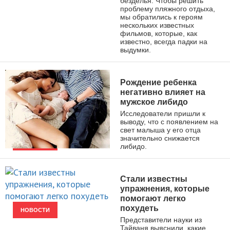
безделья. Чтобы решить
проблему пляжного отдыха,
мы обратились к героям
нескольких известных
фильмов, которые, как
известно, всегда падки на
выдумки.
Рождение ребенка
негативно влияет на
мужское либидо
Исследователи пришли к
выводу, что с появлением на
свет малыша у его отца
значительно снижается
либидо.
НОВОСТИ
Стали известны
упражнения, которые
помогают легко
похудеть
НОВОСТИ
Представители науки из
Тайваня выяснили, какие