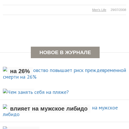
Men's Life
29/07/2008
Раннее отцовство повышает
НОВОЕ В ЖУРНАЛЕ
риск преждевременной смерти
на 26%
Чем занять себя на
НОВОСТИ
пляже?
Рождение ребенка негативно
АКТИВНЫЙ ОТДЫХ
влияет на мужское либидо
Стали известны упражнения,
которые помогают легко
НОВОСТИ