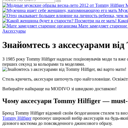
М
Мужч
Како
Мате замедляет старение
Аксессуары
Знайомтесь з аксесуарами від 
З 1985 року Tommy Hilfiger надихає поціновувачів моди та вж
перших секунд за кольорами та моделями.
Стиль кричить, аксесуари шепочуть про найголовніше. Освіжіть
Вибирайте найкраще на MODIVO зі швидкою доставкою!
Чому аксесуари Tommy Hilfiger — must-
Бренд Tommy Hilfiger відомий своїм бездоганним стилем та вис
Tommy Hilfiger
пропонує широкий вибір аксесуарів на будь-який 
ділового костюма до повсякденного джинсового образу.