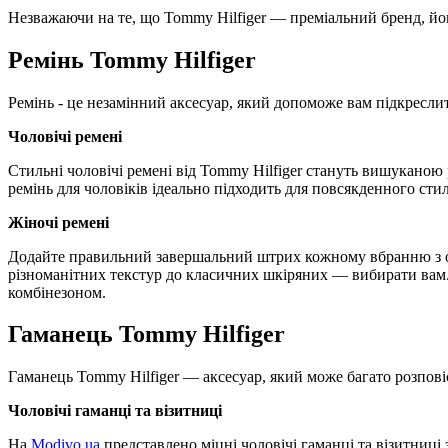
Незважаючи на те, що Tommy Hilfiger — преміальний бренд, йог
Ремінь Tommy Hilfiger
Ремінь - це незамінний аксесуар, який допоможе вам підкреслит
Чоловічі ремені
Стильні чоловічі ремені від Tommy Hilfiger стануть вишуканою 
ремінь для чоловіків ідеально підходить для повсякденного стил
Жіночі ремені
Додайте правильний завершальний штрих кожному вбранню з ост
різноманітних текстур до класичних шкіряних — вибирати вам. 
комбінезоном.
Гаманець Tommy Hilfiger
Гаманець Tommy Hilfiger — аксесуар, який може багато розпові
Чоловічі гаманці та візитниці
На
Modivo.ua
представлено міцні чоловічі гаманці та візитниц