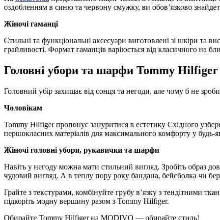
оздобленням в синю та червону смужку, ви обов’язково знайдет
Жіночі гаманці
Стильні та функціональні аксесуари виготовлені зі шкіри та вис
грайливості. Формат гаманців варіюється від класичного на бл
Головні убори та шарфи Tommy Hilfiger
Головний убір захищає від сонця та негоди, але чому б не зро
Чоловікам
Tommy Hilfiger пропонує зануритися в естетику Східного узбе
першокласних матеріалів для максимального комфорту у будь-як
Жіночі головні убори, рукавички та шарфи
Навіть у негоду можна мати стильний вигляд. Зробіть образ до
чудовий вигляд. А в теплу пору року бандана, бейсболка чи бер
Грайте з текстурами, комбінуйте грубу в’язку з тендітними тк
підкоріть модну вершину разом з Tommy Hilfiger.
Обирайте Tommy Hilfiger на MODIVO — обирайте стиль!