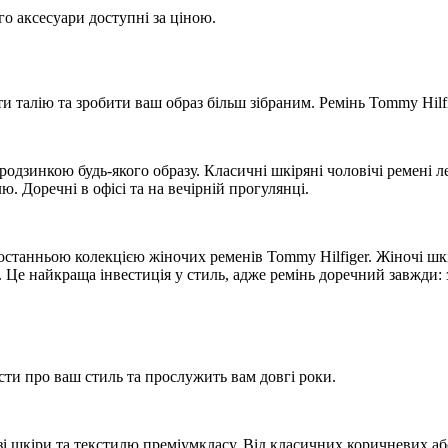
о аксесуари доступні за ціною.
и талію та зробити ваш образ більш зібраним. Ремінь Tommy Hilfi
родзинкою будь-якого образу. Класичні шкіряні чоловічі ремені л
ю. Доречні в офісі та на вечірній прогулянці.
анньою колекцією жіночих ременів Tommy Hilfiger. Жіночі шкіря
Це найкраща інвестиція у стиль, адже ремінь доречний завжди: 
сти про ваш стиль та прослужить вам довгі роки.
і зі шкіри та текстилю преміумкласу. Від класичних коричневих 