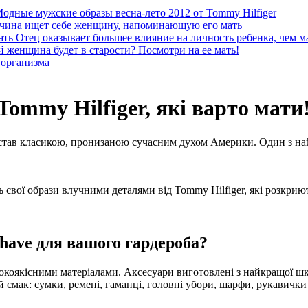
одные мужские образы весна-лето 2012 от Tommy Hilfiger
ина ищет себе женщину, напоминающую его мать
Отец оказывает большее влияние на личность ребенка, чем м
й женщина будет в старости? Посмотри на ее мать!
 организма
Tommy Hilfiger, які варто мати
е став класикою, пронизаною сучасним духом Америки. Один з на
 свої образи влучними деталями від Tommy Hilfiger, які розкрию
have для вашого гардероба?
окоякісними матеріалами. Аксесуари виготовлені з найкращої шкі
смак: сумки, ремені, гаманці, головні убори, шарфи, рукавички т