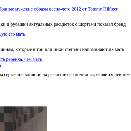
одные мужские образы весна-лето 2012 от Tommy Hilfiger
ки и рубашки актуальных расцветок с шортами показал бренд
ую его мать
нщинам, которые в той или иной степени напоминают их мать
ть ребенка, чем мать
ь
серьезное влияние на развитие его личности, является невним