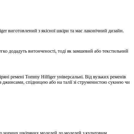
ger виготовлений з якісної шкіри та має лаконічний дизайн.
егко додадуть витонченості, тоді як замшевий або текстильний
ні ремені Tommy Hilfiger універсальні. Від вузьких ременів
з джинсами, спідницею або на талії зі струменистою сукнею чи
або чорних шкіряних моделей до моделей з культовим