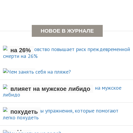
Раннее отцовство повышает
НОВОЕ В ЖУРНАЛЕ
риск преждевременной смерти
на 26%
Чем занять себя на
НОВОСТИ
пляже?
Рождение ребенка негативно
АКТИВНЫЙ ОТДЫХ
влияет на мужское либидо
Стали известны упражнения,
которые помогают легко
НОВОСТИ
похудеть
Чем заняться на
НОВОСТИ
воде?