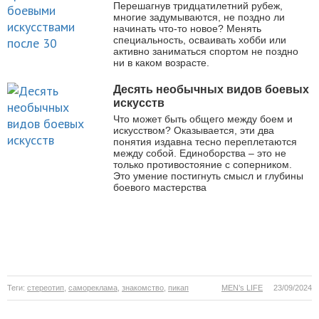
Перешагнув тридцатилетний рубеж,
многие задумываются, не поздно ли
начинать что-то новое? Менять
специальность, осваивать хобби или
активно заниматься спортом не поздно
ни в каком возрасте.
Десять необычных видов боевых
искусств
Что может быть общего между боем и
искусством? Оказывается, эти два
понятия издавна тесно переплетаются
между собой. Единоборства – это не
только противостояние с соперником.
Это умение постигнуть смысл и глубины
боевого мастерства
Теги:
стереотип
,
самореклама
,
знакомство
,
пикап
MEN’s LIFE
23/09/2024