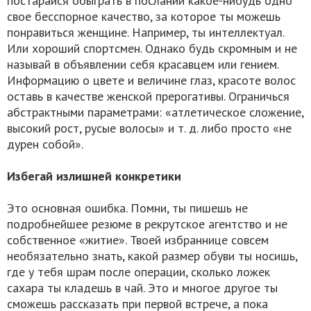
постарайся обыграть в послании какое-нибудь одно
свое бесспорное качество, за которое ты можешь
понравиться женщине. Например, ты интеллектуал.
Или хороший спортсмен. Однако будь скромным и не
называй в объявлении себя красавцем или гением.
Информацию о цвете и величине глаз, красоте волос
оставь в качестве женской прерогативы. Ограничься
абстрактными параметрами: «атлетическое сложение,
высокий рост, русые волосы» и т. д. либо просто «не
дурен собой».
Избегай излишней конкретики
Это основная ошибка. Помни, ты пишешь не
подробнейшее резюме в рекрутское агентство и не
собственное «житие». Твоей избраннице совсем
необязательно знать, какой размер обуви ты носишь,
где у тебя шрам после операции, сколько ложек
сахара ты кладешь в чай. Это и многое другое ты
сможешь рассказать при первой встрече, а пока