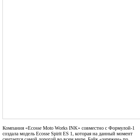
Компания «Ecosse Moto Works INK» совместно с Формулой-1
создала модель Ecosse Spirit ES 1, которая на данный момент
считается самой дорогой во всем мире. Байк «заряжен» по