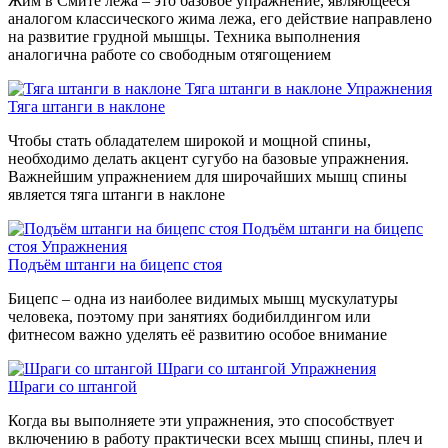
Жим в Смите лежа – это базовое упражнение, являющееся
аналогом классического жима лежа, его действие направлено
на развитие грудной мышцы. Техника выполнения
аналогична работе со свободным отягощением
Тяга штанги в наклоне
Упражнения
Тяга штанги в наклоне
Чтобы стать обладателем широкой и мощной спины,
необходимо делать акцент сугубо на базовые упражнения.
Важнейшим упражнением для широчайших мышц спины
является тяга штанги в наклоне
Подъём штанги на бицепс
стоя
Упражнения
Подъём штанги на бицепс стоя
Бицепс – одна из наиболее видимых мышц мускулатуры
человека, поэтому при занятиях бодибилдингом или
фитнесом важно уделять её развитию особое внимание
Шраги со штангой
Упражнения
Шраги со штангой
Когда вы выполняете эти упражнения, это способствует
включению в работу практически всех мышц спины, плеч и