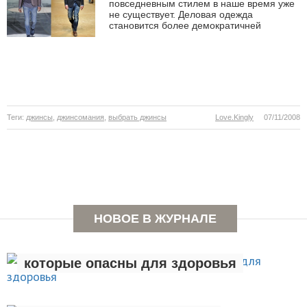
повседневным стилем в наше время уже
не существует. Деловая одежда
становится более демократичней
Теги:
джинсы
,
джинсомания
,
выбрать джинсы
Love.Kingly
07/11/2008
НОВОЕ В ЖУРНАЛЕ
Семь вредных привычек,
которые опасны для здоровья
Люди с лишним весом чаще
ЗДОРОВЫЙ ОБРАЗ ЖИЗНИ