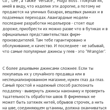
Со", "Lee", а также "Versace", "Hugo Boss". Покупая их,
имей в виду, что изделия эти дорогие, а потому не
продаются на уличных базарах, вещевых рынках и в
подземных переходах. Авангардные модели -
последние разработки модельеров - стоят еще
дороже, приобрести их можно разве что в бутиках и в
официальных представительствах фирм-
производителей. Там тебе гарантировано и
обслуживание, и качество. И последнее - не забывай,
что самые популярные джинсы у геев - это "Wrangler".
С более дешевыми джинсами сложнее. Если ты
покупаешь их у случайного продавца или в
неспециализированном магазине, нужен глаз да глаз.
Самый простой и надежный способ распознать
подделку - вывернуть джинсы наизнанку и проверить
тщательность обработки швов. В фирменных не
может быть затяжек нитей, обрывов строчек, а нить
на шве, соединяющем штанины, должна оканчиваться