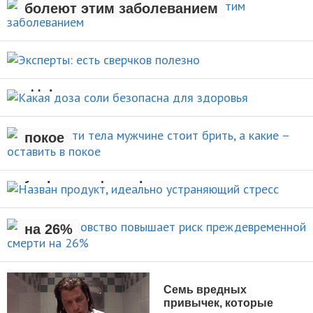
болеют этим заболеванием
Эксперты: есть сверчков
НОВОСТИ
полезно
Какая доза соли безопасна для
НОВОСТИ
здоровья
Какие части тела мужчине стоит
брить, а какие – оставить в
НОВОСТИ
покое
Назван продукт, идеально
УХОД ЗА СОБОЙ
устраняющий стресс
Раннее отцовство повышает
риск преждевременной смерти
НОВОСТИ
на 26%
НОВОСТИ
Семь вредных
привычек, которые