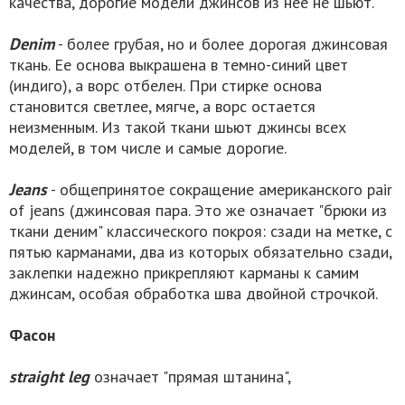
качества, дорогие модели джинсов из нее не шьют.
Denim
- более грубая, но и более дорогая джинсовая
ткань. Ее основа выкрашена в темно-синий цвет
(индиго), а ворс отбелен. При стирке основа
становится светлее, мягче, а ворс остается
неизменным. Из такой ткани шьют джинсы всех
моделей, в том числе и самые дорогие.
Jeans
- общепринятое сокращение американского pair
of jeans (джинсовая пара. Это же означает "брюки из
ткани деним" классического покроя: сзади на метке, с
пятью карманами, два из которых обязательно сзади,
заклепки надежно прикрепляют карманы к самим
джинсам, особая обработка шва двойной строчкой.
Фасон
straight leg
означает "прямая штанина",