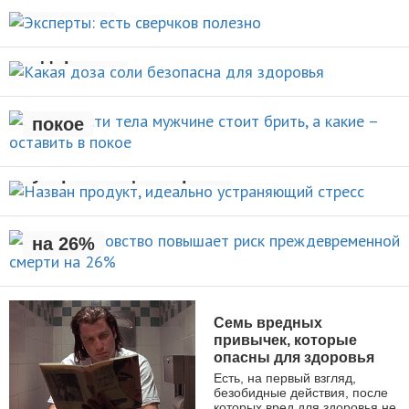
полезно
Какая доза соли безопасна для
НОВОСТИ
здоровья
Какие части тела мужчине стоит
брить, а какие – оставить в
НОВОСТИ
покое
Назван продукт, идеально
УХОД ЗА СОБОЙ
устраняющий стресс
Раннее отцовство повышает
риск преждевременной смерти
НОВОСТИ
на 26%
НОВОСТИ
Семь вредных
привычек, которые
опасны для здоровья
Есть, на первый взгляд,
безобидные действия, после
которых вред для здоровья не