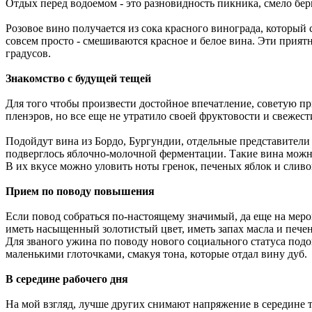
Отдых перед водоемом - это разновидность пикника, смело бери
Розовое вино получается из сока красного винограда, который
совсем просто - смешиваются красное и белое вина. Эти прия
градусов.
Знакомство с будущей тещей
Для того чтобы произвести достойное впечатление, советую при
пленэров, но все еще не утратило своей фруктовости и свежест
Подойдут вина из Бордо, Бургундии, отдельные представители 
подверглось яблочно-молочной ферментации. Такие вина можно 
В их вкусе можно уловить ноты гренок, печеных яблок и сливо
Прием по поводу повышения
Если повод собраться по-настоящему значимый, да еще на меро
иметь насыщенный золотистый цвет, иметь запах масла и пече
Для званого ужина по поводу нового социального статуса подо
маленькими глоточками, смакуя тона, которые отдал вину дуб.
В середине рабочего дня
На мой взгляд, лучше других снимают напряжение в середине т