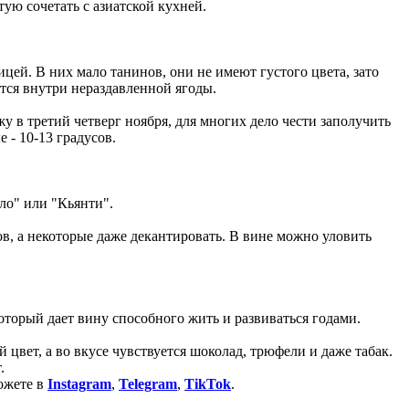
ую сочетать с азиатской кухней.
цей. В них мало танинов, они не имеют густого цвета, зато
тся внутри нераздавленной ягоды.
у в третий четверг ноября, для многих дело чести заполучить
 - 10-13 градусов.
ло" или "Кьянти".
в, а некоторые даже декантировать. В вине можно уловить
оторый дает вину способного жить и развиваться годами.
цвет, а во вкусе чувствуется шоколад, трюфели и даже табак.
.
ожете в
Instagram
,
Telegram
,
TikTok
.