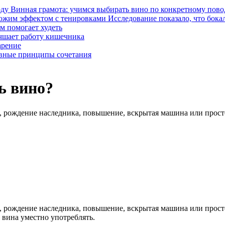
Винная грамота: учимся выбирать вино по конкретному пово
Исследование показало, что бока
м помогает худеть
чшает работу кишечника
арение
овные принципы сочетания
ь вино?
ми, рождение наследника, повышение, вскрытая машина или прос
ми, рождение наследника, повышение, вскрытая машина или прос
е вина уместно употреблять.