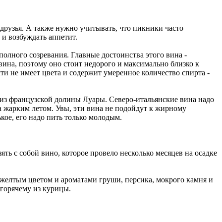
 друзья. А также нужно учитывать, что пикники часто
 и возбуждать аппетит.
олного созревания. Главные достоинства этого вина -
вина, поэтому оно стоит недорого и максимально близко к
чти не имеет цвета и содержит умеренное количество спирта -
" из французской долины Луары. Северо-итальянские вина надо
а жарким летом. Увы, эти вина не подойдут к жирному
ькое, его надо пить только молодым.
ть с собой вино, которое провело несколько месяцев на осадке
желтым цветом и ароматами груши, персика, мокрого камня и
 горячему из курицы.