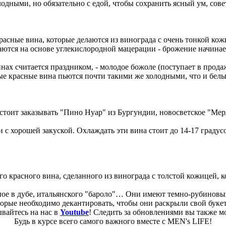
дными, но обязательно с едой, чтобы сохранить ясный ум, совет
асные вина, которые делаются из винограда с очень тонкой кожи
аются на основе углекислородной мацерации - брожение начинае
нах считается праздником, - молодое божоле (поступает в продаж
ые красные вина пьются почти такими же холодными, что и белые
 стоит заказывать "Пино Нуар" из Бургундии, новосветское "Мер
 хорошей закуской. Охлаждать эти вина стоит до 14-17 градусо
о красного вина, сделанного из винограда с толстой кожицей, к
ное в дубе, итальянского "бароло"… Они имеют темно-рубиновый 
рые необходимо декантировать, чтобы они раскрыли свой букет
вайтесь на нас в
Youtube
! Следить за обновлениями вы также м
Будь в курсе всего самого важного вместе с MEN's LIFE!