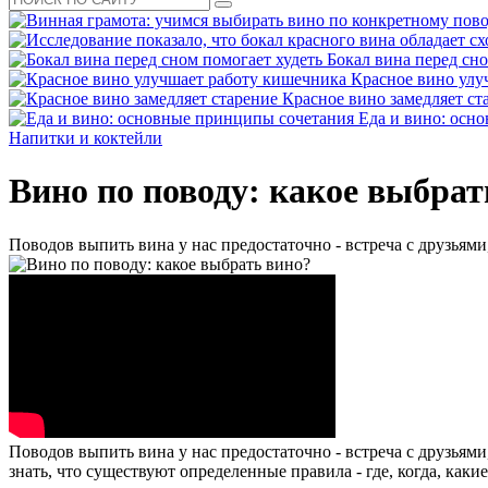
Бокал вина перед сно
Красное вино улу
Красное вино замедляет ст
Еда и вино: осн
Напитки и коктейли
Вино по поводу: какое выбрат
Поводов выпить вина у нас предостаточно - встреча с друзья
Поводов выпить вина у нас предостаточно - встреча с друзья
знать, что существуют определенные правила - где, когда, каки