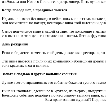
из Эльзаса или Нового Света, гевюрцтраминер. Пить лучше холо
Когда повода нет, а праздника хочется
Идеально пьются без повода в небольших количествах легкие кр
они восхитительно пахнут, некоторые вина этой категории дел
Самое популярное вино в нашей стране, чье появление в магази
его именно в этот день и немедленно выпить). Легкие фруктов
День рождения
Если собираетесь отметить свой день рождения в ресторане, то
Эти вина пьются в приличных компаниях небольшими дозами и с
тона красных ягод и ванили.
Золотая свадьба и другие большие события
Лучше всего отпраздновать это событие бокалом густого темног
Вина из "танната", сделанное в Уругвае, из "мерло", выдержан
Большому событию подойдут по-настоящему великие вина, кото
Вам нравится наш журнал?! Подписы