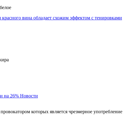
 белое
л красного вина обладает схожим эффектом с тенировками
жира
и на 26%
Новости
 провокатором которых является чрезмерное употребление