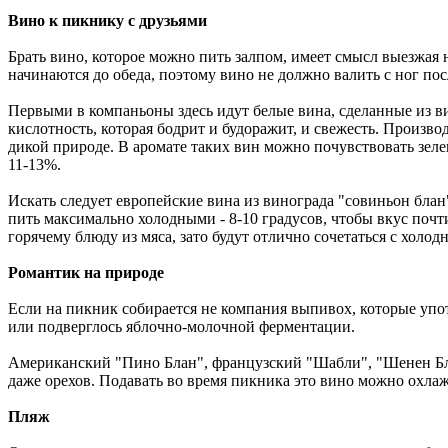
Вино к пикнику с друзьями
Брать вино, которое можно пить залпом, имеет смысл выезжая н
начинаются до обеда, поэтому вино не должно валить с ног пос
Первыми в компаньоны здесь идут белые вина, сделанные из ви
кислотность, которая бодрит и будоражит, и свежесть. Произво
дикой природе. В аромате таких вин можно почувствовать зелен
11-13%.
Искать следует европейские вина из винограда "совиньон блан
пить максимально холодными - 8-10 градусов, чтобы вкус почт
горячему блюду из мяса, зато будут отлично сочетаться с холо
Романтик на природе
Если на пикник собирается не компания выпивох, которые упот
или подверглось яблочно-молочной ферментации.
Американский "Пино Блан", французский "Шабли", "Шенен Бла
даже орехов. Подавать во время пикника это вино можно охлаж
Пляж