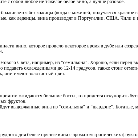
те с собой любое не тяжелое белое вино, а лучше розовое.
 сбраживается без кожицы (когда с кожицей, получается красное
тные, как леденцы, вина производят в Португалии, США, Чили 
пасти вино, которое провело некоторое время в дубе или созрева
и.
Нового Света, например, из "семильона". Хорошо, если перед в
подавать охлажденными до 12-14 градусов, также стоит отметит
к, они имеют золотистый цвет.
приятии ожидаются большие боссы, то придется откупорить буты
ных фруктов.
йдут выдержанные вина из "семильона" и "шардоне". Богатые, м
рудного дня белые пряные вина с ароматом тропических фруктов