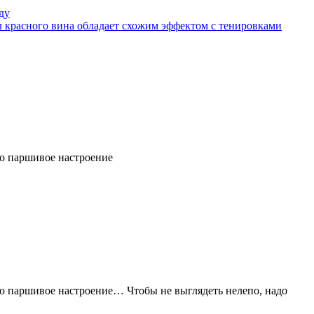
ду
л красного вина обладает схожим эффектом с тенировками
то паршивое настроение
то паршивое настроение… Чтобы не выглядеть нелепо, надо