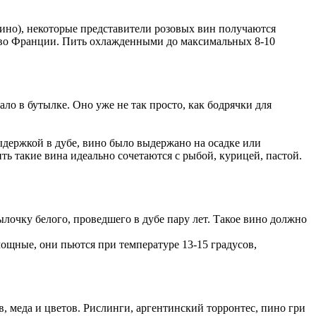
 вино), некоторые представители розовых вин получаются
и во Франции. Пить охлажденными до максимальных 8-10
ло в бутылке. Оно уже не так просто, как бодрячки для
ыдержкой в дубе, вино было выдержано на осадке или
ь такие вина идеально сочетаются с рыбой, курицей, пастой.
лочку белого, проведшего в дубе пару лет. Такое вино должно
ощные, они пьются при температуре 13-15 градусов,
, меда и цветов. Рислинги, аргентинский торронтес, пино гри