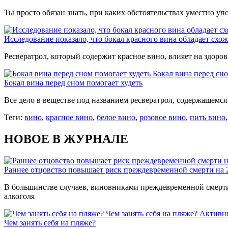
Ты просто обязан знать, при каких обстоятельствах уместно упо
Исследование показало, что бокал красного вина обладает сх
Ресвератрол, который содержит красное вино, влияет на здоро
Бокал вина перед сно
Бокал вина перед сном помогает худеть
Все дело в веществе под названием ресвератрол, содержащемся
Теги:
вино
,
красное вино
,
белое вино
,
розовое вино
,
пить вино
НОВОЕ В ЖУРНАЛЕ
Раннее отцовство повышает риск преждевременной смерти на
В большинстве случаев, виновниками преждевременной смерти 
алкоголя
Чем занять себя на пляже?
Активн
Чем занять себя на пляже?