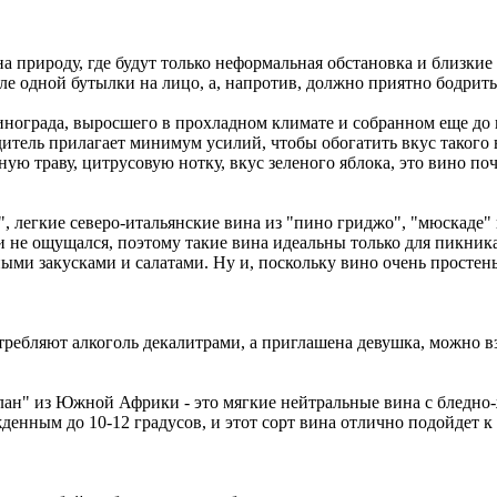
а природу, где будут только неформальная обстановка и близкие
ле одной бутылки на лицо, а, напротив, должно приятно бодрить
нограда, выросшего в прохладном климате и собранном еще до п
дитель прилагает минимум усилий, чтобы обогатить вкус такого 
ую траву, цитрусовую нотку, вкус зеленого яблока, это вино по
", легкие северо-итальянские вина из "пино гриджо", "мюскаде
и не ощущался, поэтому такие вина идеальны только для пикник
дными закусками и салатами. Ну и, поскольку вино очень простен
ребляют алкоголь декалитрами, а приглашена девушка, можно взя
н" из Южной Африки - это мягкие нейтральные вина с бледно-
денным до 10-12 градусов, и этот сорт вина отлично подойдет к