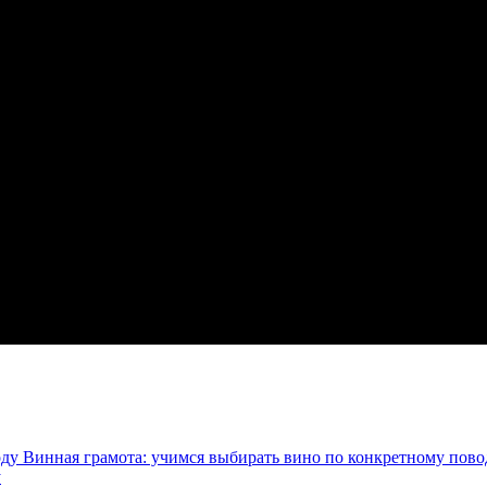
Винная грамота: учимся выбирать вино по конкретному пово
у