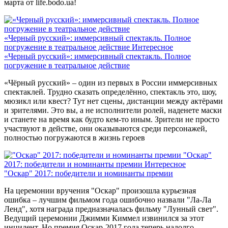
марта от life.bodo.ua!
«Черный русский»: иммерсивный спектакль. Полное
погружение в театральное действие
Интересное
«Черный русский»: иммерсивный спектакль. Полное
погружение в театральное действие
«Чёрный русский» – один из первых в России иммерсивных
спектаклей. Трудно сказать определённо, спектакль это, шоу,
мюзикл или квест? Тут нет сцены, дистанции между актёрами
и зрителями. Это вы, а не исполнители ролей, наденете маски
и станете на время как будто кем-то иным. Зрители не просто
участвуют в действе, они оказываются среди персонажей,
полностью погружаются в жизнь героев
"Оскар"
2017: победители и номинанты премии
Интересное
"Оскар" 2017: победители и номинанты премии
На церемонии вручения "Оскар" произошла курьезная
ошибка – лучшим фильмом года ошибочно назвали "Ла-Ла
Ленд", хотя награда предназначалась фильму "Лунный свет".
Ведущий церемонии Джимми Киммел извинился за этот
инцидент. Но премия Оскар-2017 года теперь надолго