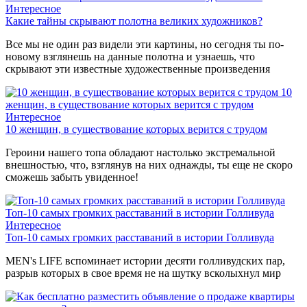
Интересное
Какие тайны скрывают полотна великих художников?
Все мы не один раз видели эти картины, но сегодня ты по-
новому взглянешь на данные полотна и узнаешь, что
скрывают эти известные художественные произведения
10
женщин, в существование которых верится с трудом
Интересное
10 женщин, в существование которых верится с трудом
Героини нашего топа обладают настолько экстремальной
внешностью, что, взглянув на них однажды, ты еще не скоро
сможешь забыть увиденное!
Топ-10 самых громких расставаний в истории Голливуда
Интересное
Топ-10 самых громких расставаний в истории Голливуда
MEN's LIFE вспоминает истории десяти голливудских пар,
разрыв которых в свое время не на шутку всколыхнул мир