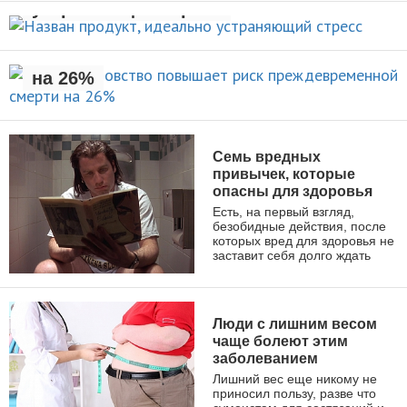
УХОД ЗА СОБОЙ
устраняющий стресс
Раннее отцовство повышает
риск преждевременной смерти
НОВОСТИ
на 26%
НОВОСТИ
Семь вредных
привычек, которые
опасны для здоровья
Есть, на первый взгляд,
безобидные действия, после
которых вред для здоровья не
заставит себя долго ждать
ЗДОРОВЫЙ ОБРАЗ ЖИЗНИ
Люди с лишним весом
чаще болеют этим
заболеванием
Лишний вес еще никому не
приносил пользу, разве что