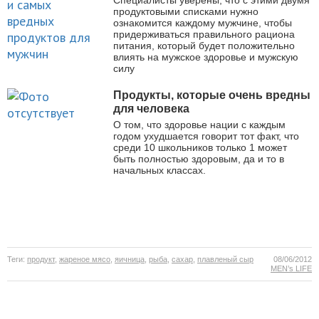
продуктовыми списками нужно
ознакомится каждому мужчине, чтобы
придерживаться правильного рациона
питания, который будет положительно
влиять на мужское здоровье и мужскую
силу
Продукты, которые очень вредны
для человека
О том, что здоровье нации с каждым
годом ухудшается говорит тот факт, что
среди 10 школьников только 1 может
быть полностью здоровым, да и то в
начальных классах.
Теги:
продукт
,
жареное мясо
,
яичница
,
рыба
,
сахар
,
плавленый сыр
08/06/2012
MEN’s LIFE