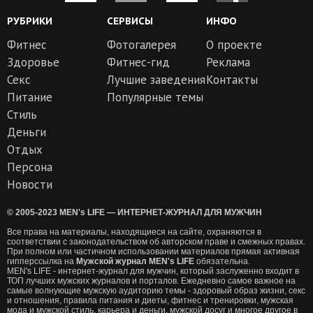
РУБРИКИ
СЕРВИСЫ
ИНФО
Фитнес
Фотогалерея
О проекте
Здоровье
Фитнес-гид
Реклама
Секс
Лучшие заведения
Контакты
Питание
Популярные темы
Стиль
Деньги
Отдых
Персона
Новости
© 2005-2023 MEN's LIFE — ИНТЕРНЕТ-ЖУРНАЛ ДЛЯ МУЖЧИН
Все права на материалы, находящиеся на сайте, охраняются в
соответствии с законодательством об авторском праве и смежных правах.
При полном или частичном использовании материалов прямая активная
гипперссылка на
Мужской журнал MEN's LIFE
обязательна.
MEN's LIFE - интернет-журнал для мужчин, который заслуженно входит в
ТОП лучших мужских журналов и порталов. Ежедневно самое важное на
самые волнующие мужскую аудиторию темы - здоровый образ жизни, секс
и отношения, правила питания и диеты, фитнес и тренировки, мужская
мода и мужской стиль, карьера и деньги, мужской досуг и многое другое в