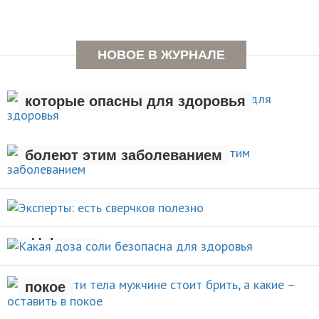
НОВОЕ В ЖУРНАЛЕ
Семь вредных привычек,
которые опасны для здоровья
Люди с лишним весом чаще
ЗДОРОВЫЙ ОБРАЗ ЖИЗНИ
болеют этим заболеванием
Эксперты: есть сверчков
НОВОСТИ
полезно
Какая доза соли безопасна для
НОВОСТИ
здоровья
Какие части тела мужчине стоит
брить, а какие – оставить в
НОВОСТИ
покое
Назван продукт, идеально