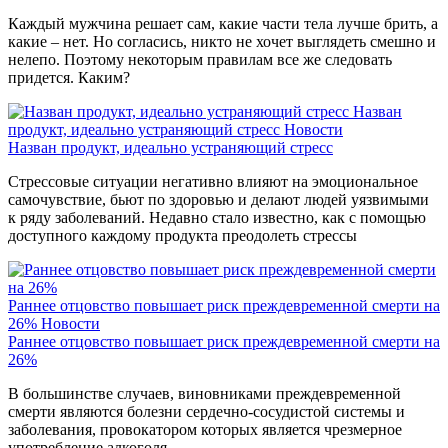
Каждый мужчина решает сам, какие части тела лучше брить, а
какие – нет. Но согласись, никто не хочет выглядеть смешно и
нелепо. Поэтому некоторым правилам все же следовать
придется. Каким?
Назван
продукт, идеально устраняющий стресс
Новости
Назван продукт, идеально устраняющий стресс
Стрессовые ситуации негативно влияют на эмоциональное
самочувствие, бьют по здоровью и делают людей уязвимыми
к ряду заболеваний. Недавно стало известно, как с помощью
доступного каждому продукта преодолеть стрессы
Раннее отцовство повышает риск преждевременной смерти на
26%
Новости
Раннее отцовство повышает риск преждевременной смерти на
26%
В большинстве случаев, виновниками преждевременной
смерти являются болезни сердечно-сосудистой системы и
заболевания, провокатором которых является чрезмерное
употребление алкоголя