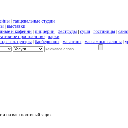
сейны
|
танцевальные студии
лы
|
выставки
йные и кофейни
|
пиццерии
|
фастфуды
|
суши
|
гостиницы
|
сана
еативное пространство
|
парки
во-развл. центры
|
барбершопы
|
магазины
|
массажные салоны
|
у
ции на ваш почтовый ящик