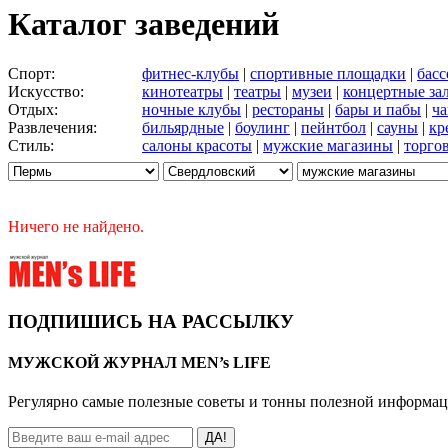
Каталог заведений
Спорт:
фитнес-клубы
|
спортивные площадки
|
бас
Искусство:
кинотеатры
|
театры
|
музеи
|
концертные за
Отдых:
ночные клубы
|
рестораны
|
бары и пабы
|
ча
Развлечения:
бильярдные
|
боулинг
|
пейнтбол
|
сауны
|
кр
Стиль:
салоны красоты
|
мужские магазины
|
торго
Ничего не найдено.
ПОДПИШИСЬ НА РАССЫЛКУ
МУЖСКОЙ ЖУРНАЛ MEN’s LIFE
Регулярно самые полезные советы и тонны полезной информа
ДА!