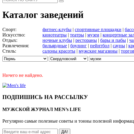
Каталог заведений
Спорт:
фитнес-клубы
|
спортивные площадки
|
бас
Искусство:
кинотеатры
|
театры
|
музеи
|
концертные за
Отдых:
ночные клубы
|
рестораны
|
бары и пабы
|
ча
Развлечения:
бильярдные
|
боулинг
|
пейнтбол
|
сауны
|
кр
Стиль:
салоны красоты
|
мужские магазины
|
торго
Ничего не найдено.
ПОДПИШИСЬ НА РАССЫЛКУ
МУЖСКОЙ ЖУРНАЛ MEN’s LIFE
Регулярно самые полезные советы и тонны полезной информа
ДА!