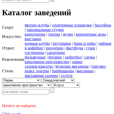
Каталог заведений
фитнес-клубы
|
спортивные площадки
|
бассейны
Спорт:
|
танцевальные студии
кинотеатры
|
театры
|
музеи
|
концертные залы
|
Искусство:
выставки
ночные клубы
|
рестораны
|
бары и пабы
|
чайные
Отдых:
и кофейни
|
пиццерии
|
фастфуды
|
суши
|
гостиницы
|
санатории
бильярдные
|
боулинг
|
пейнтбол
|
сауны
|
Развлечения:
креативное пространство
|
парки
салоны красоты
|
мужские магазины
|
торгово-
Стиль:
развл. центры
|
барбершопы
|
магазины
|
массажные салоны
|
услуги
Ничего не найдено.