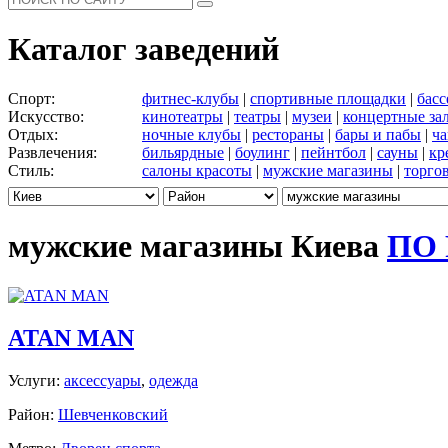
Каталог заведений
Спорт:
фитнес-клубы
|
спортивные площадки
|
бас
Искусство:
кинотеатры
|
театры
|
музеи
|
концертные за
Отдых:
ночные клубы
|
рестораны
|
бары и пабы
|
ча
Развлечения:
бильярдные
|
боулинг
|
пейнтбол
|
сауны
|
кр
Стиль:
салоны красоты
|
мужские магазины
|
торго
мужские магазины Киева
ПО
ATAN MAN
Услуги:
аксессуары
,
одежда
Район:
Шевченковский