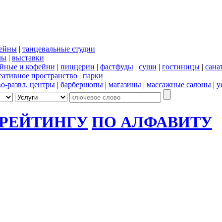
сейны
|
танцевальные студии
лы
|
выставки
йные и кофейни
|
пиццерии
|
фастфуды
|
суши
|
гостиницы
|
сана
еативное пространство
|
парки
во-развл. центры
|
барбершопы
|
магазины
|
массажные салоны
|
у
 РЕЙТИНГУ
ПО АЛФАВИТУ