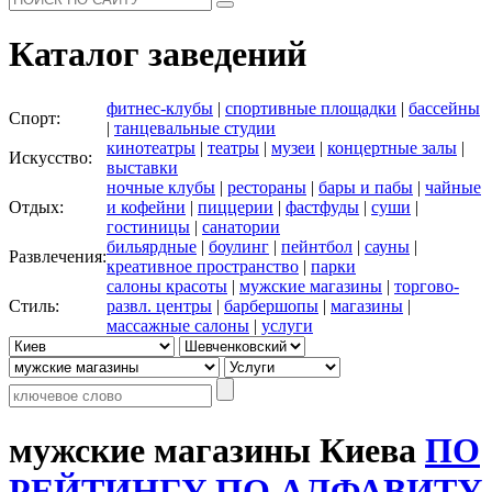
Каталог заведений
фитнес-клубы
|
спортивные площадки
|
бассейны
Спорт:
|
танцевальные студии
кинотеатры
|
театры
|
музеи
|
концертные залы
|
Искусство:
выставки
ночные клубы
|
рестораны
|
бары и пабы
|
чайные
Отдых:
и кофейни
|
пиццерии
|
фастфуды
|
суши
|
гостиницы
|
санатории
бильярдные
|
боулинг
|
пейнтбол
|
сауны
|
Развлечения:
креативное пространство
|
парки
салоны красоты
|
мужские магазины
|
торгово-
Стиль:
развл. центры
|
барбершопы
|
магазины
|
массажные салоны
|
услуги
мужские магазины Киева
ПО
РЕЙТИНГУ
ПО АЛФАВИТУ