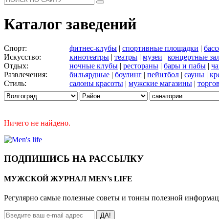
Каталог заведений
Спорт:
фитнес-клубы
|
спортивные площадки
|
бас
Искусство:
кинотеатры
|
театры
|
музеи
|
концертные за
Отдых:
ночные клубы
|
рестораны
|
бары и пабы
|
ча
Развлечения:
бильярдные
|
боулинг
|
пейнтбол
|
сауны
|
кр
Стиль:
салоны красоты
|
мужские магазины
|
торго
Ничего не найдено.
ПОДПИШИСЬ НА РАССЫЛКУ
МУЖСКОЙ ЖУРНАЛ MEN’s LIFE
Регулярно самые полезные советы и тонны полезной информа
ДА!