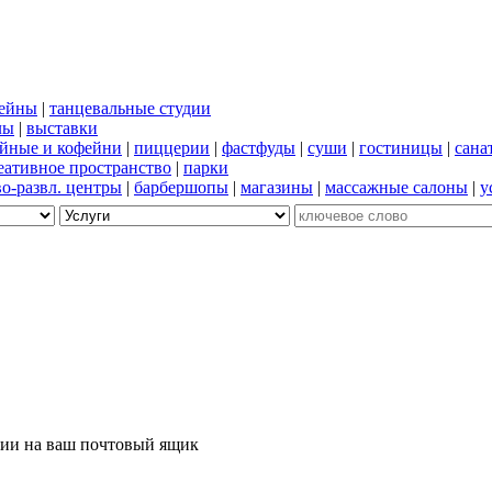
сейны
|
танцевальные студии
лы
|
выставки
йные и кофейни
|
пиццерии
|
фастфуды
|
суши
|
гостиницы
|
сана
еативное пространство
|
парки
во-развл. центры
|
барбершопы
|
магазины
|
массажные салоны
|
у
ции на ваш почтовый ящик