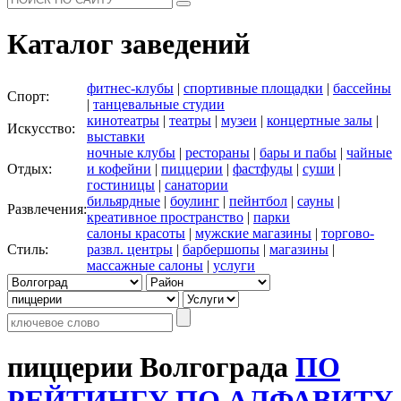
Каталог заведений
фитнес-клубы
|
спортивные площадки
|
бассейны
Спорт:
|
танцевальные студии
кинотеатры
|
театры
|
музеи
|
концертные залы
|
Искусство:
выставки
ночные клубы
|
рестораны
|
бары и пабы
|
чайные
Отдых:
и кофейни
|
пиццерии
|
фастфуды
|
суши
|
гостиницы
|
санатории
бильярдные
|
боулинг
|
пейнтбол
|
сауны
|
Развлечения:
креативное пространство
|
парки
салоны красоты
|
мужские магазины
|
торгово-
Стиль:
развл. центры
|
барбершопы
|
магазины
|
массажные салоны
|
услуги
пиццерии Волгограда
ПО
РЕЙТИНГУ
ПО АЛФАВИТУ