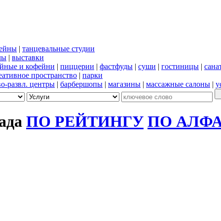
сейны
|
танцевальные студии
лы
|
выставки
йные и кофейни
|
пиццерии
|
фастфуды
|
суши
|
гостиницы
|
сана
еативное пространство
|
парки
во-развл. центры
|
барбершопы
|
магазины
|
массажные салоны
|
у
рада
ПО РЕЙТИНГУ
ПО АЛФ