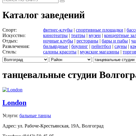
Каталог заведений
Спорт:
фитнес-клубы
|
спортивные площадки
|
бас
Искусство:
кинотеатры
|
театры
|
музеи
|
концертные за
Отдых:
ночные клубы
|
рестораны
|
бары и пабы
|
ча
Развлечения:
бильярдные
|
боулинг
|
пейнтбол
|
сауны
|
кр
Стиль:
салоны красоты
|
мужские магазины
|
торго
танцевальные студии Волгог
London
Услуги:
бальные танцы
Адрес: ул. Рабоче-Крестьянская, 19А, Волгоград