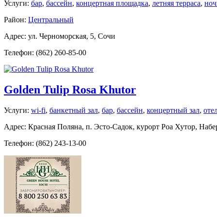
Услуги:
бар
,
бассейн
,
концертная площадка
,
летняя терраса
,
ноч
Район:
Центральный
Адрес: ул. Черноморская, 5, Сочи
Телефон: (862) 260-85-00
Golden Tulip Rosa Khutor
Услуги:
wi-fi
,
банкетный зал
,
бар
,
бассейн
,
концертный зал
,
оте
Адрес: Красная Поляна, п. Эсто-Садок, курорт Роа Хутор, Наб
Телефон: (862) 243-13-00