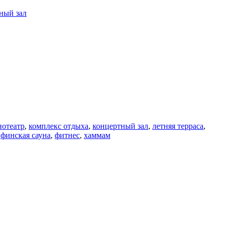
ный зал
нотеатр
,
комплекс отдыха
,
концертный зал
,
летняя терраса
,
,
финская сауна
,
фитнес
,
хаммам