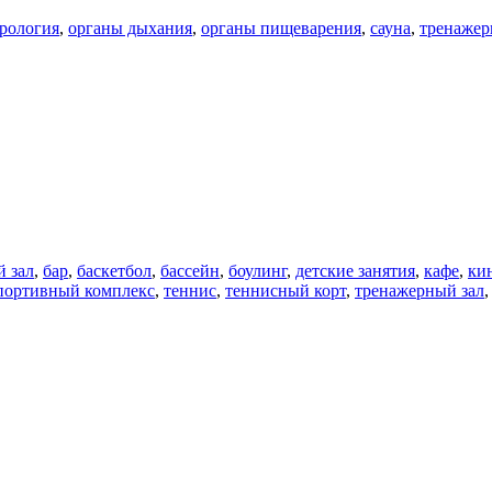
рология
,
органы дыхания
,
органы пищеварения
,
сауна
,
тренажер
й зал
,
бар
,
баскетбол
,
бассейн
,
боулинг
,
детские занятия
,
кафе
,
ки
портивный комплекс
,
теннис
,
теннисный корт
,
тренажерный зал