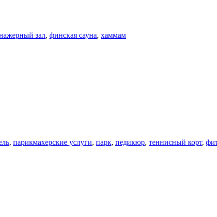
нажерный зал
,
финская сауна
,
хаммам
ель
,
парикмахерские услуги
,
парк
,
педикюр
,
теннисный корт
,
фи