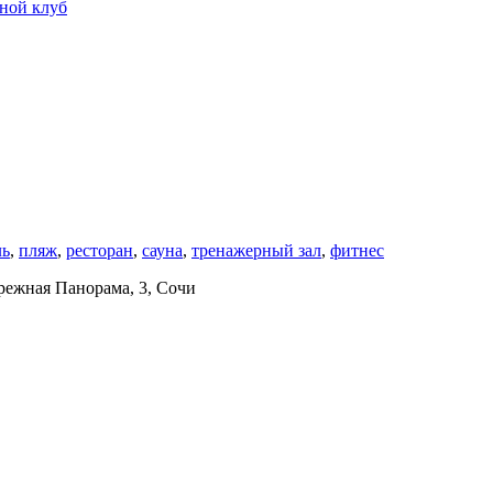
ной клуб
ль
,
пляж
,
ресторан
,
сауна
,
тренажерный зал
,
фитнес
ережная Панорама, 3, Сочи