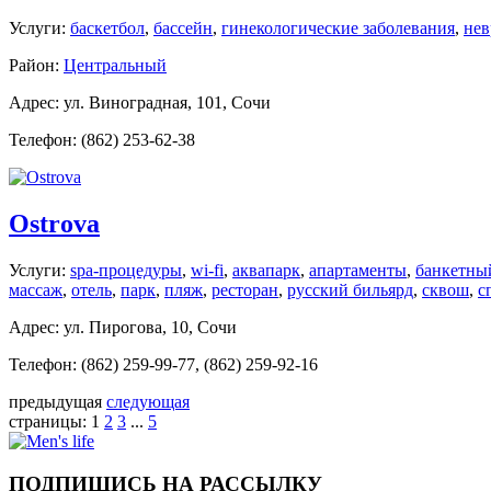
Услуги:
баскетбол
,
бассейн
,
гинекологические заболевания
,
нев
Район:
Центральный
Адрес: ул. Виноградная, 101, Сочи
Телефон: (862) 253-62-38
Ostrova
Услуги:
spa-процедуры
,
wi-fi
,
аквапарк
,
апартаменты
,
банкетны
массаж
,
отель
,
парк
,
пляж
,
ресторан
,
русский бильярд
,
сквош
,
с
Адрес: ул. Пирогова, 10, Сочи
Телефон: (862) 259-99-77, (862) 259-92-16
предыдущая
следующая
страницы:
1
2
3
...
5
ПОДПИШИСЬ НА РАССЫЛКУ