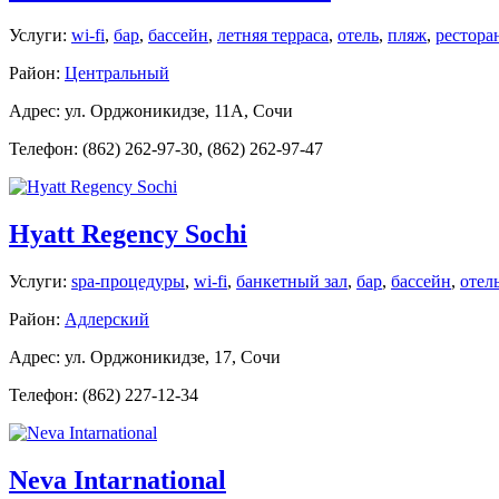
Услуги:
wi-fi
,
бар
,
бассейн
,
летняя терраса
,
отель
,
пляж
,
рестора
Район:
Центральный
Адрес: ул. Орджоникидзе, 11A, Сочи
Телефон: (862) 262-97-30, (862) 262-97-47
Hyatt Regency Sochi
Услуги:
spa-процедуры
,
wi-fi
,
банкетный зал
,
бар
,
бассейн
,
отел
Район:
Адлерский
Адрес: ул. Орджоникидзе, 17, Сочи
Телефон: (862) 227-12-34
Neva Intarnational