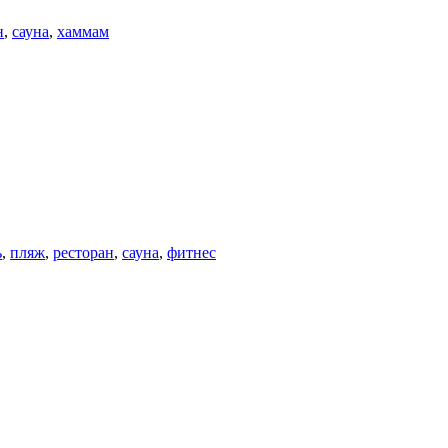
н
,
сауна
,
хаммам
ь
,
пляж
,
ресторан
,
сауна
,
фитнес