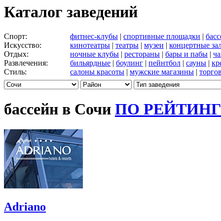
Каталог заведений
Спорт:
фитнес-клубы
|
спортивные площадки
|
бас
Искусство:
кинотеатры
|
театры
|
музеи
|
концертные за
Отдых:
ночные клубы
|
рестораны
|
бары и пабы
|
ча
Развлечения:
бильярдные
|
боулинг
|
пейнтбол
|
сауны
|
кр
Стиль:
салоны красоты
|
мужские магазины
|
торго
бассейн в Сочи
ПО РЕЙТИН
Adriano