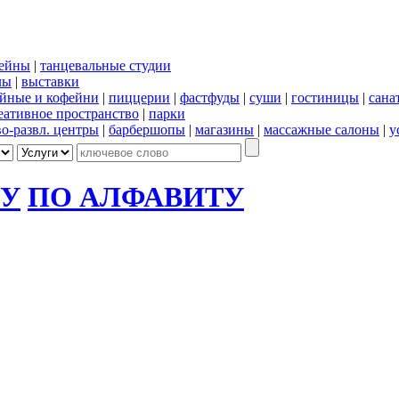
сейны
|
танцевальные студии
лы
|
выставки
йные и кофейни
|
пиццерии
|
фастфуды
|
суши
|
гостиницы
|
сана
еативное пространство
|
парки
во-развл. центры
|
барбершопы
|
магазины
|
массажные салоны
|
у
ГУ
ПО АЛФАВИТУ