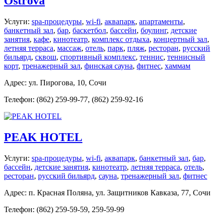
Ostrova
Услуги:
spa-процедуры
,
wi-fi
,
аквапарк
,
апартаменты
,
банкетный зал
,
бар
,
баскетбол
,
бассейн
,
боулинг
,
детские
занятия
,
кафе
,
кинотеатр
,
комплекс отдыха
,
концертный зал
,
летняя терраса
,
массаж
,
отель
,
парк
,
пляж
,
ресторан
,
русский
бильярд
,
сквош
,
спортивный комплекс
,
теннис
,
теннисный
корт
,
тренажерный зал
,
финская сауна
,
фитнес
,
хаммам
Адрес: ул. Пирогова, 10, Сочи
Телефон: (862) 259-99-77, (862) 259-92-16
PEAK HOTEL
Услуги:
spa-процедуры
,
wi-fi
,
аквапарк
,
банкетный зал
,
бар
,
бассейн
,
детские занятия
,
кинотеатр
,
летняя терраса
,
отель
,
ресторан
,
русский бильярд
,
сауна
,
тренажерный зал
,
фитнес
Адрес: п. Красная Поляна, ул. Защитников Кавказа, 77, Сочи
Телефон: (862) 259-59-59, 259-59-99