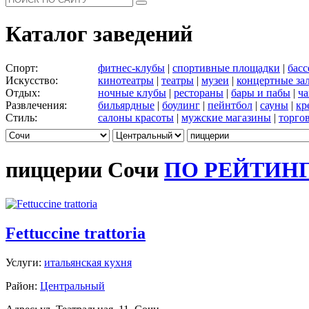
Каталог заведений
Спорт:
фитнес-клубы
|
спортивные площадки
|
бас
Искусство:
кинотеатры
|
театры
|
музеи
|
концертные за
Отдых:
ночные клубы
|
рестораны
|
бары и пабы
|
ча
Развлечения:
бильярдные
|
боулинг
|
пейнтбол
|
сауны
|
кр
Стиль:
салоны красоты
|
мужские магазины
|
торго
пиццерии Сочи
ПО РЕЙТИН
Fettuccine trattoria
Услуги:
итальянская кухня
Район:
Центральный