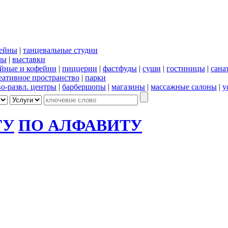
сейны
|
танцевальные студии
лы
|
выставки
йные и кофейни
|
пиццерии
|
фастфуды
|
суши
|
гостиницы
|
сана
еативное пространство
|
парки
во-развл. центры
|
барбершопы
|
магазины
|
массажные салоны
|
у
ГУ
ПО АЛФАВИТУ