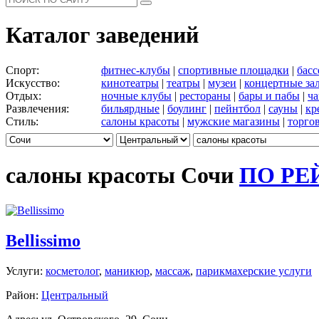
Каталог заведений
Спорт:
фитнес-клубы
|
спортивные площадки
|
бас
Искусство:
кинотеатры
|
театры
|
музеи
|
концертные за
Отдых:
ночные клубы
|
рестораны
|
бары и пабы
|
ча
Развлечения:
бильярдные
|
боулинг
|
пейнтбол
|
сауны
|
кр
Стиль:
салоны красоты
|
мужские магазины
|
торго
салоны красоты Сочи
ПО РЕ
Bellissimo
Услуги:
косметолог
,
маникюр
,
массаж
,
парикмахерские услуги
Район:
Центральный