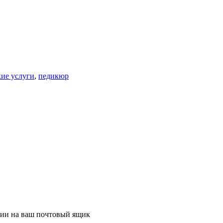
ие услуги
,
педикюр
ции на ваш почтовый ящик