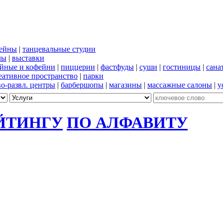
сейны
|
танцевальные студии
лы
|
выставки
йные и кофейни
|
пиццерии
|
фастфуды
|
суши
|
гостиницы
|
сана
еативное пространство
|
парки
во-развл. центры
|
барбершопы
|
магазины
|
массажные салоны
|
у
ЙТИНГУ
ПО АЛФАВИТУ