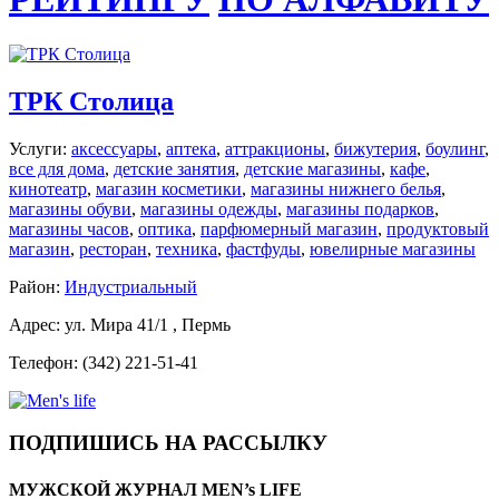
ТРК Столица
Услуги:
аксессуары
,
аптека
,
аттракционы
,
бижутерия
,
боулинг
,
все для дома
,
детские занятия
,
детские магазины
,
кафе
,
кинотеатр
,
магазин косметики
,
магазины нижнего белья
,
магазины обуви
,
магазины одежды
,
магазины подарков
,
магазины часов
,
оптика
,
парфюмерный магазин
,
продуктовый
магазин
,
ресторан
,
техника
,
фастфуды
,
ювелирные магазины
Район:
Индустриальный
Адрес: ул. Мира 41/1 , Пермь
Телефон: (342) 221-51-41
ПОДПИШИСЬ НА РАССЫЛКУ
МУЖСКОЙ ЖУРНАЛ MEN’s LIFE