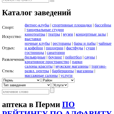
Каталог заведений
фитнес-клубы
|
спортивные площадки
|
бассейны
Спорт:
|
танцевальные студии
кинотеатры
|
театры
|
музеи
|
концертные залы
|
Искусство:
выставки
ночные клубы
|
рестораны
|
бары и пабы
|
чайные
Отдых:
и кофейни
|
пиццерии
|
фастфуды
|
суши
|
гостиницы
|
санатории
бильярдные
|
боулинг
|
пейнтбол
|
сауны
|
Развлечения:
креативное пространство
|
парки
салоны красоты
|
мужские магазины
|
торгово-
Стиль:
развл. центры
|
барбершопы
|
магазины
|
массажные салоны
|
услуги
аптека в Перми
ПО
РЕЙТИНГУ
ПО АЛФАВИТУ