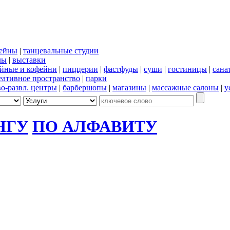
сейны
|
танцевальные студии
лы
|
выставки
йные и кофейни
|
пиццерии
|
фастфуды
|
суши
|
гостиницы
|
сана
еативное пространство
|
парки
во-развл. центры
|
барбершопы
|
магазины
|
массажные салоны
|
у
НГУ
ПО АЛФАВИТУ