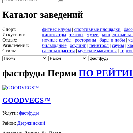
Каталог заведений
Спорт:
фитнес-клубы
|
спортивные площадки
|
бас
Искусство:
кинотеатры
|
театры
|
музеи
|
концертные за
Отдых:
ночные клубы
|
рестораны
|
бары и пабы
|
ча
Развлечения:
бильярдные
|
боулинг
|
пейнтбол
|
сауны
|
кр
Стиль:
салоны красоты
|
мужские магазины
|
торго
фастфуды Перми
ПО РЕЙТИ
GOODVEGS™
Услуги:
фастфуды
Район:
Дзержинский