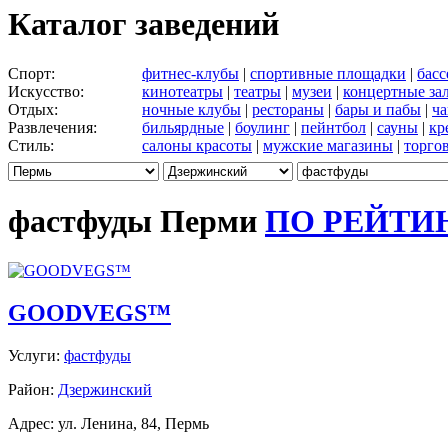
Каталог заведений
Спорт:
фитнес-клубы
|
спортивные площадки
|
бас
Искусство:
кинотеатры
|
театры
|
музеи
|
концертные за
Отдых:
ночные клубы
|
рестораны
|
бары и пабы
|
ча
Развлечения:
бильярдные
|
боулинг
|
пейнтбол
|
сауны
|
кр
Стиль:
салоны красоты
|
мужские магазины
|
торго
фастфуды Перми
ПО РЕЙТИ
GOODVEGS™
Услуги:
фастфуды
Район:
Дзержинский
Адрес: ул. Ленина, 84, Пермь