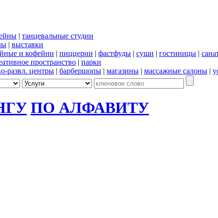
сейны
|
танцевальные студии
лы
|
выставки
йные и кофейни
|
пиццерии
|
фастфуды
|
суши
|
гостиницы
|
сана
еативное пространство
|
парки
во-развл. центры
|
барбершопы
|
магазины
|
массажные салоны
|
у
НГУ
ПО АЛФАВИТУ