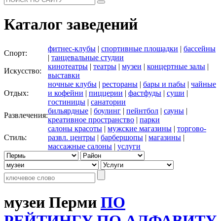
Каталог заведений
фитнес-клубы
|
спортивные площадки
|
бассейны
Спорт:
|
танцевальные студии
кинотеатры
|
театры
|
музеи
|
концертные залы
|
Искусство:
выставки
ночные клубы
|
рестораны
|
бары и пабы
|
чайные
Отдых:
и кофейни
|
пиццерии
|
фастфуды
|
суши
|
гостиницы
|
санатории
бильярдные
|
боулинг
|
пейнтбол
|
сауны
|
Развлечения:
креативное пространство
|
парки
салоны красоты
|
мужские магазины
|
торгово-
Стиль:
развл. центры
|
барбершопы
|
магазины
|
массажные салоны
|
услуги
музеи Перми
ПО
РЕЙТИНГУ
ПО АЛФАВИТУ