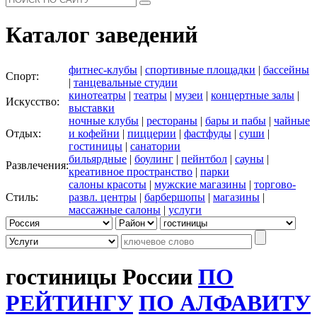
Каталог заведений
фитнес-клубы
|
спортивные площадки
|
бассейны
Спорт:
|
танцевальные студии
кинотеатры
|
театры
|
музеи
|
концертные залы
|
Искусство:
выставки
ночные клубы
|
рестораны
|
бары и пабы
|
чайные
Отдых:
и кофейни
|
пиццерии
|
фастфуды
|
суши
|
гостиницы
|
санатории
бильярдные
|
боулинг
|
пейнтбол
|
сауны
|
Развлечения:
креативное пространство
|
парки
салоны красоты
|
мужские магазины
|
торгово-
Стиль:
развл. центры
|
барбершопы
|
магазины
|
массажные салоны
|
услуги
гостиницы России
ПО
РЕЙТИНГУ
ПО АЛФАВИТУ