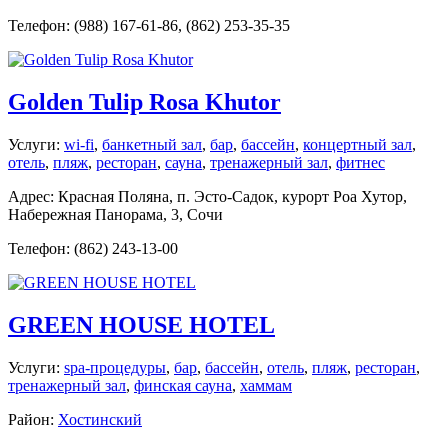
Телефон: (988) 167-61-86, (862) 253-35-35
Golden Tulip Rosa Khutor
Услуги:
wi-fi
,
банкетный зал
,
бар
,
бассейн
,
концертный зал
,
отель
,
пляж
,
ресторан
,
сауна
,
тренажерный зал
,
фитнес
Адрес: Красная Поляна, п. Эсто-Садок, курорт Роа Хутор,
Набережная Панорама, 3, Сочи
Телефон: (862) 243-13-00
GREEN HOUSE HOTEL
Услуги:
spa-процедуры
,
бар
,
бассейн
,
отель
,
пляж
,
ресторан
,
тренажерный зал
,
финская сауна
,
хаммам
Район:
Хостинский