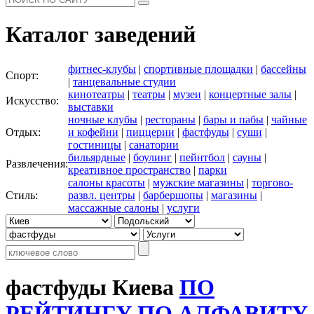
Каталог заведений
фитнес-клубы
|
спортивные площадки
|
бассейны
Спорт:
|
танцевальные студии
кинотеатры
|
театры
|
музеи
|
концертные залы
|
Искусство:
выставки
ночные клубы
|
рестораны
|
бары и пабы
|
чайные
Отдых:
и кофейни
|
пиццерии
|
фастфуды
|
суши
|
гостиницы
|
санатории
бильярдные
|
боулинг
|
пейнтбол
|
сауны
|
Развлечения:
креативное пространство
|
парки
салоны красоты
|
мужские магазины
|
торгово-
Стиль:
развл. центры
|
барбершопы
|
магазины
|
массажные салоны
|
услуги
фастфуды Киева
ПО
РЕЙТИНГУ
ПО АЛФАВИТУ