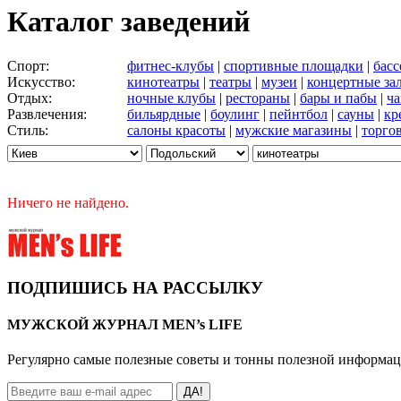
Каталог заведений
Спорт:
фитнес-клубы
|
спортивные площадки
|
бас
Искусство:
кинотеатры
|
театры
|
музеи
|
концертные за
Отдых:
ночные клубы
|
рестораны
|
бары и пабы
|
ча
Развлечения:
бильярдные
|
боулинг
|
пейнтбол
|
сауны
|
кр
Стиль:
салоны красоты
|
мужские магазины
|
торго
Ничего не найдено.
ПОДПИШИСЬ НА РАССЫЛКУ
МУЖСКОЙ ЖУРНАЛ MEN’s LIFE
Регулярно самые полезные советы и тонны полезной информа
ДА!