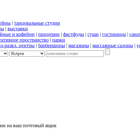
сейны
|
танцевальные студии
лы
|
выставки
йные и кофейни
|
пиццерии
|
фастфуды
|
суши
|
гостиницы
|
сана
еативное пространство
|
парки
во-развл. центры
|
барбершопы
|
магазины
|
массажные салоны
|
у
ции на ваш почтовый ящик