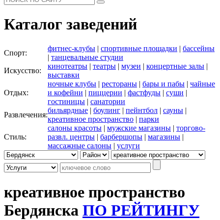
Каталог заведений
фитнес-клубы
|
спортивные площадки
|
бассейны
Спорт:
|
танцевальные студии
кинотеатры
|
театры
|
музеи
|
концертные залы
|
Искусство:
выставки
ночные клубы
|
рестораны
|
бары и пабы
|
чайные
Отдых:
и кофейни
|
пиццерии
|
фастфуды
|
суши
|
гостиницы
|
санатории
бильярдные
|
боулинг
|
пейнтбол
|
сауны
|
Развлечения:
креативное пространство
|
парки
салоны красоты
|
мужские магазины
|
торгово-
Стиль:
развл. центры
|
барбершопы
|
магазины
|
массажные салоны
|
услуги
креативное пространство
Бердянска
ПО РЕЙТИНГУ