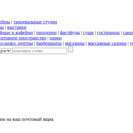
сейны
|
танцевальные студии
лы
|
выставки
йные и кофейни
|
пиццерии
|
фастфуды
|
суши
|
гостиницы
|
сана
еативное пространство
|
парки
во-развл. центры
|
барбершопы
|
магазины
|
массажные салоны
|
у
ции на ваш почтовый ящик