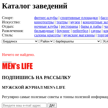
Каталог заведений
Спорт:
фитнес-клубы
|
спортивные площадки
|
бас
Искусство:
кинотеатры
|
театры
|
музеи
|
концертные за
Отдых:
ночные клубы
|
рестораны
|
бары и пабы
|
ча
Развлечения:
бильярдные
|
боулинг
|
пейнтбол
|
сауны
|
кр
Стиль:
салоны красоты
|
мужские магазины
|
торго
Ничего не найдено.
ПОДПИШИСЬ НА РАССЫЛКУ
МУЖСКОЙ ЖУРНАЛ MEN’s LIFE
Регулярно самые полезные советы и тонны полезной информа
ДА!