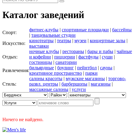
Каталог заведений
фитнес-клубы
|
спортивные площадки
|
бассейны
Спорт:
|
танцевальные студии
кинотеатры
|
театры
|
музеи
|
концертные залы
|
Искусство:
выставки
ночные клубы
|
рестораны
|
бары и пабы
|
чайные
Отдых:
и кофейни
|
пиццерии
|
фастфуды
|
суши
|
гостиницы
|
санатории
бильярдные
|
боулинг
|
пейнтбол
|
сауны
|
Развлечения:
креативное пространство
|
парки
салоны красоты
|
мужские магазины
|
торгово-
Стиль:
развл. центры
|
барбершопы
|
магазины
|
массажные салоны
|
услуги
Ничего не найдено.